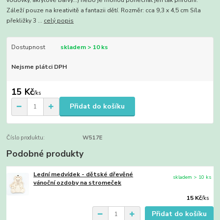
vodovky, akrylové barvy...) nebo je mohou ponechat jen tak přírodní.
Záleží pouze na kreativitě a fantazii dětí. Rozměr: cca 9,3 x 4,5 cm Síla
překližky 3 ...
celý popis
Dostupnost
skladem > 10 ks
Nejsme plátci DPH
15 Kč
/
ks
Přidat do košíku
Číslo produktu:
W517E
Podobné produkty
Lední medvídek - dětské dřevěné
skladem > 10 ks
vánoční ozdoby na stromeček
15 Kč
/
ks
Přidat do košíku