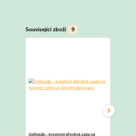
Související zboží
9
TOP produkt
Sněhulák - kreativní dřevěná sada na
Sob se svet