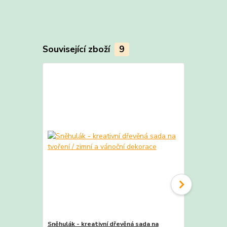
Související zboží
9
TOP produkt
Sněhulák - kreativní dřevěná sada na
Sob se svet