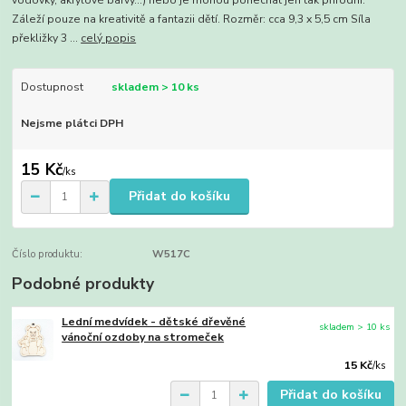
vodovky, akrylové barvy...) nebo je mohou ponechat jen tak přírodní.
Záleží pouze na kreativitě a fantazii dětí. Rozměr: cca 9,3 x 5,5 cm Síla
překližky 3 ...
celý popis
Dostupnost
skladem > 10 ks
Nejsme plátci DPH
15 Kč
/
ks
Přidat do košíku
Číslo produktu:
W517C
Podobné produkty
Lední medvídek - dětské dřevěné
skladem > 10 ks
vánoční ozdoby na stromeček
15 Kč
/
ks
Přidat do košíku