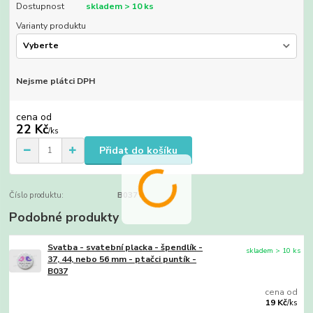
Dostupnost
skladem > 10 ks
Varianty produktu
Nejsme plátci DPH
cena od
22 Kč
/
ks
Přidat do košíku
Číslo produktu:
B037
Podobné produkty
Svatba - svatební placka - špendlík -
skladem > 10 ks
37, 44, nebo 56 mm - ptačci puntík -
B037
cena od
19 Kč
/
ks