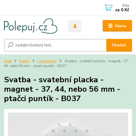
0
ks
za
0 Kč
Menu
Hledat
Úvod
Placky
s magnetem
Svatba - svatební placka - magnet - 37,
44, nebo 56 mm - ptačci puntík - B037
Svatba - svatební placka -
magnet - 37, 44, nebo 56 mm -
ptačci puntík - B037