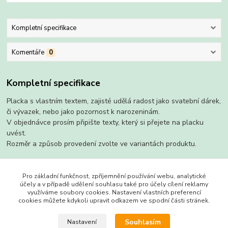
Kompletní specifikace
Komentáře
0
Kompletní specifikace
Placka s vlastním textem, zajisté udělá radost jako svatební dárek,
či vývazek, nebo jako pozornost k narozeninám.
V objednávce prosím připište texty, který si přejete na placku
uvést.
Rozměr a způsob provedení zvolte ve variantách produktu.
Pro základní funkčnost, zpříjemnění používání webu, analytické
účely a v případě udělení souhlasu také pro účely cílení reklamy
Zboží zařazeno v kategoriích
využíváme soubory cookies. Nastavení vlastních preferencí
cookies můžete kdykoli upravit odkazem ve spodní části stránek.
s magnetem
Souhlasím
Nastavení