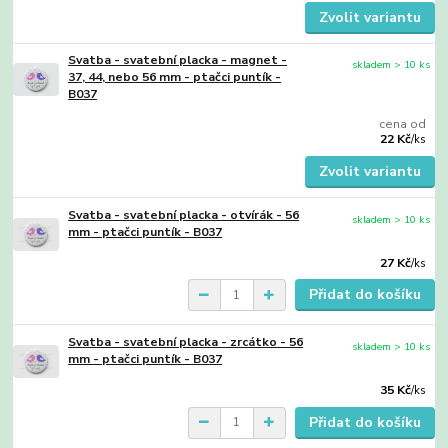
Zvolit variantu
Svatba - svatební placka - magnet -
skladem > 10 ks
37, 44, nebo 56 mm - ptačci puntík -
B037
cena od
22 Kč
/
ks
Zvolit variantu
Svatba - svatební placka - otvírák - 56
skladem > 10 ks
mm - ptačci puntík - B037
27 Kč
/
ks
Přidat do košíku
Svatba - svatební placka - zrcátko - 56
skladem > 10 ks
mm - ptačci puntík - B037
35 Kč
/
ks
Přidat do košíku