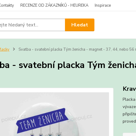
Kontakty
RECENZE OD ZÁKAZNÍKŮ - HEUREKA
Inspirace
Hledat
lacky
Svatba - svatební placka Tým ženicha - magnet - 37, 44, nebo 5
ba - svatební placka Tým ženich
Krav
Placka 
vývaze
připišt
proved