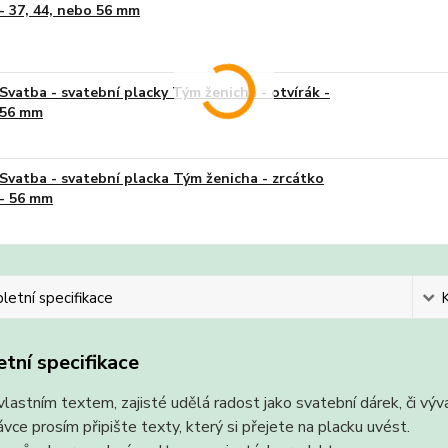
- 37, 44, nebo 56 mm
Svatba - svatební placky Tým ženicha - otvírák -
56 mm
Svatba - svatební placka Tým ženicha - zrcátko
- 56 mm
etní specifikace
tní specifikace
vlastním textem, zajisté udělá radost jako svatební dárek, či vý
vce prosím připište texty, který si přejete na placku uvést.