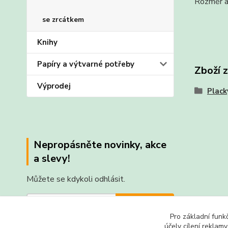
Rozměr a
se zrcátkem
Knihy
Papíry a výtvarné potřeby
Zboží 
Výprodej
Plack
Nepropásněte novinky, akce
a slevy!
Můžete se kdykoli odhlásit.
Přihlásit se
Pro základní funk
Souhlasím se
zpracováním osobních údajů
za účelem
účely cílení reklam