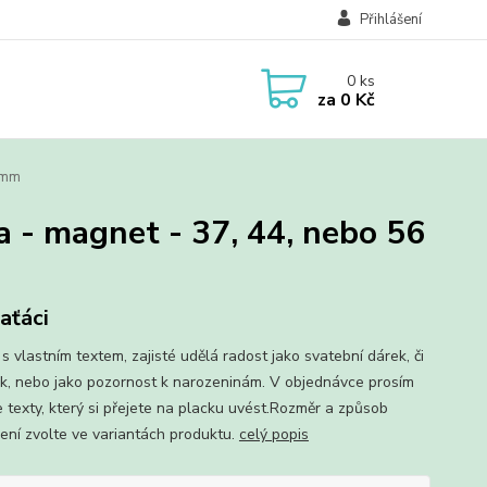
Přihlášení
0
ks
za
0 Kč
6 mm
a - magnet - 37, 44, nebo 56
aťáci
s vlastním textem, zajisté udělá radost jako svatební dárek, či
k, nebo jako pozornost k narozeninám. V objednávce prosím
e texty, který si přejete na placku uvést.Rozměr a způsob
ení zvolte ve variantách produktu.
celý popis