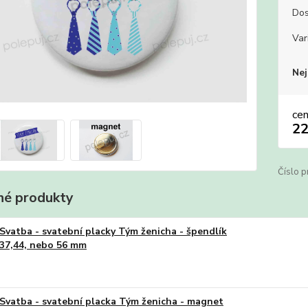
Dos
Var
Nej
ce
22
Číslo p
é produkty
Svatba - svatební placky Tým ženicha - špendlík
37,44, nebo 56 mm
Svatba - svatební placka Tým ženicha - magnet