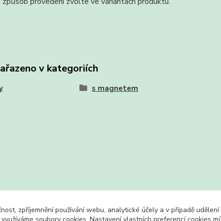
 způsob provedení zvolte ve variantách produktu.
zařazeno v kategoriích
y
s magnetem
čnost, zpříjemnění používání webu, analytické účely a v případě udělení
y využíváme soubory cookies. Nastavení vlastních preferencí cookies mů