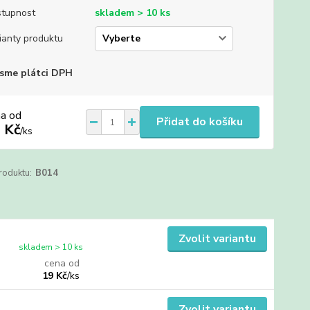
tupnost
skladem > 10 ks
ianty produktu
sme plátci DPH
na od
Přidat do košíku
 Kč
/
ks
roduktu:
B014
Zvolit variantu
skladem > 10 ks
cena od
19 Kč
/
ks
Zvolit variantu