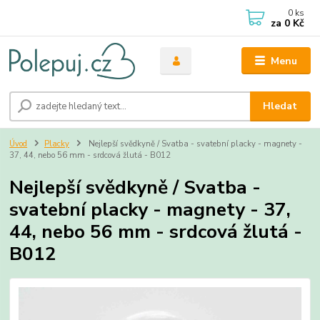
0
ks
za
0 Kč
Menu
Hledat
Úvod
Placky
Nejlepší svědkyně / Svatba - svatební placky - magnety -
37, 44, nebo 56 mm - srdcová žlutá - B012
Nejlepší svědkyně / Svatba -
svatební placky - magnety - 37,
44, nebo 56 mm - srdcová žlutá -
B012