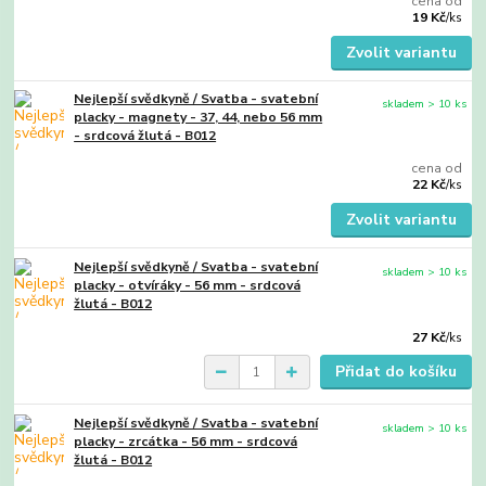
cena od
19 Kč
/
ks
Zvolit variantu
Nejlepší svědkyně / Svatba - svatební
skladem > 10 ks
placky - magnety - 37, 44, nebo 56 mm
- srdcová žlutá - B012
cena od
22 Kč
/
ks
Zvolit variantu
Nejlepší svědkyně / Svatba - svatební
skladem > 10 ks
placky - otvíráky - 56 mm - srdcová
žlutá - B012
27 Kč
/
ks
Přidat do košíku
Nejlepší svědkyně / Svatba - svatební
skladem > 10 ks
placky - zrcátka - 56 mm - srdcová
žlutá - B012