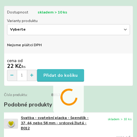
Dostupnost
skladem > 10 ks
Varianty produktu
Nejsme plátci DPH
cena od
22 Kč
/
ks
Přidat do košíku
Číslo produktu:
B012
Podobné produkty
Svatba - svatební placka - špendlík -
skladem > 10 ks
37, 44, nebo 56 mm - srdcová žlutá -
B012