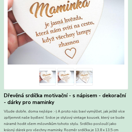
Dřevěná srdíčka motivační - s nápisem - dekorační
- dárky pro maminky
Všude dobře, doma nejlépe :-) A proto nás baví vymýšlet, jak ještě více
zpříjemnit naše bydlení. Srdce je stylový vintage kousek, který se bude
náramě hodit všem milovníkům tohoto stylu. Srdíčko poslouží jako
krásný dárek pro všechny maminky. Rozměr srdíčka je 13,8 x 13,5 cm