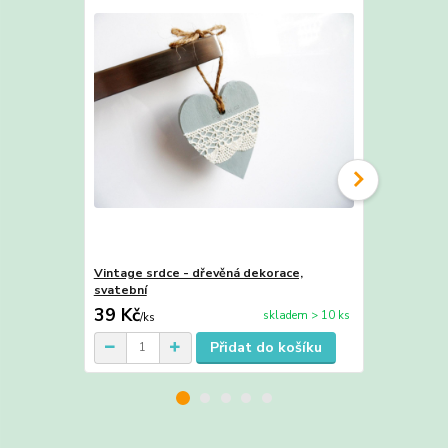
Vintage srdce - dřevěná dekorace,
Vintage srd
svatební
dekorace, s
39 Kč
159 Kč
skladem > 10 ks
/
ks
/
ks
Přidat do košíku