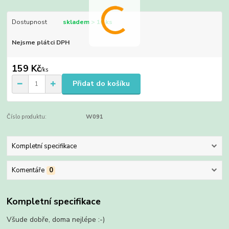
Dostupnost
skladem > 10 ks
Nejsme plátci DPH
159 Kč
/
ks
Přidat do košíku
Číslo produktu:
W091
Kompletní specifikace
Komentáře
0
Kompletní specifikace
Všude dobře, doma nejlépe :-)