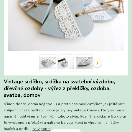
Vintage srdíčko, srdíčka na svatební výzdobu,
dřevěné ozdoby - výřez z překližky, ozdoba,
svatba, domov
Všude dobře, doma nejlépe :-) A proto nás baví vymýšlet, jak ještě více
zpříjemnit naše bydlení. Srdce je stylový vintage kousek, který se bude
náramě hodit všem milovníkům tohoto stylu. Rozměr srdíčka je 6,5 x 8 cm
Je vyrobeno z překližky a natřeno barvou, která je vhodná i na nátěry
hraček a podkl...
celý popis