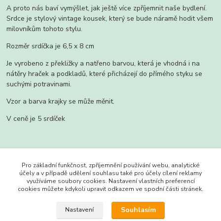
A proto nás baví vymýšlet, jak ještě více zpříjemnit naše bydlení.
Srdce je stylový vintage kousek, který se bude náramě hodit všem
milovníkům tohoto stylu.
Rozměr srdíčka je 6,5 x 8 cm
Je vyrobeno z překližky a natřeno barvou, která je vhodná i na
nátěry hraček a podkladů, které přicházejí do přímého styku se
suchými potravinami.
Vzor a barva krajky se může měnit.
V ceně je 5 srdíček
Zboží zařazeno v kategoriích
Pro základní funkčnost, zpříjemnění používání webu, analytické
účely a v případě udělení souhlasu také pro účely cílení reklamy
Srdíčka
využíváme soubory cookies. Nastavení vlastních preferencí
cookies můžete kdykoli upravit odkazem ve spodní části stránek.
Vánoce
Souhlasím
Nastavení