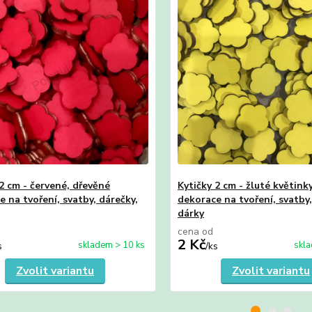
2 cm - červené, dřevěné
Kytičky 2 cm - žluté květink
 na tvoření, svatby, dárečky,
dekorace na tvoření, svatby,
dárky
cena od
2 Kč
skladem > 10 ks
skla
s
/
ks
Zvolit variantu
Zvolit variantu