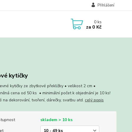
Přihlášení
0
ks
za
0 Kč
ové kytičky
evné kytičky ze zbytkové překližky • velikost 2 cm •
něná cena od 50 ks • minimální počet k objednání je 10 ks!
 na dekorování, tvoření, dárečky, svatbu atd.
celý popis
tupnost
skladem > 10 ks
et