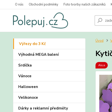
O nás
Obchodní podmínky
Foto tvorby našich zákazníků
Úvod
V
Výřezy do 3 Kč
Kyti
Výhodná MEGA balení
Srdíčka
Akce
Vánoce
Halloween
Velikonoce
Dárky a reklamní předměty