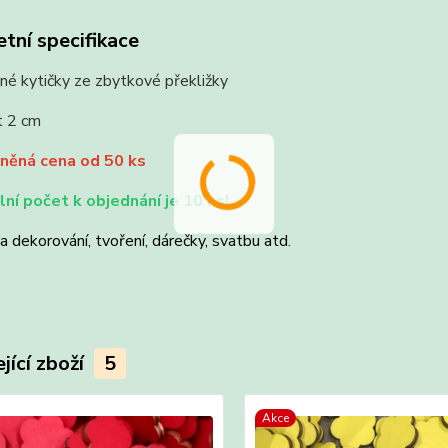
tní specifikace
né kytičky ze zbytkové překližky
t 2 cm
něná cena od 50 ks
ní počet k objednání je 10 ks!
 dekorování, tvoření, dárečky, svatbu atd.
jící zboží
5
Akce