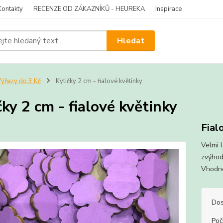
Kontakty
RECENZE OD ZÁKAZNÍKŮ - HEUREKA
Inspirace
Hledat
ýřezy do 3 Kč
Kytičky 2 cm - fialové květinky
čky 2 cm - fialové květinky
Fial
Velmi l
zvýhod
Vhodné
Dos
Poč