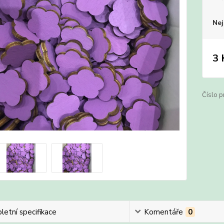
Nej
3 
Číslo p
etní specifikace
Komentáře
0