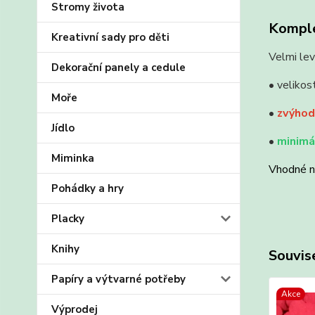
Stromy života
Komple
Kreativní sady pro děti
Velmi lev
Dekorační panely a cedule
• velikos
Moře
•
zvýhod
Jídlo
•
minimál
Miminka
Vhodné na
Pohádky a hry
Placky
Knihy
Souvise
Papíry a výtvarné potřeby
Akce
Výprodej