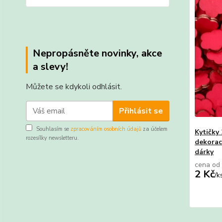
Nepropásněte novinky, akce
a slevy!
Můžete se kdykoli odhlásit.
Přihlásit se
Souhlasím se
zpracováním osobních údajů
za účelem
Kytičky 
rozesílky newsletteru.
dekorace
dárky
cena od
2 Kč
/
k