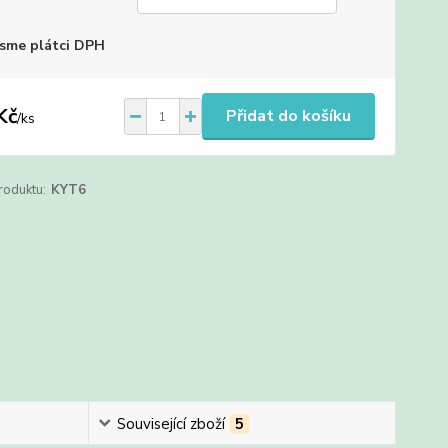
sme plátci DPH
Kč
Přidat do košíku
/
ks
roduktu:
KYT6
Související zboží
5