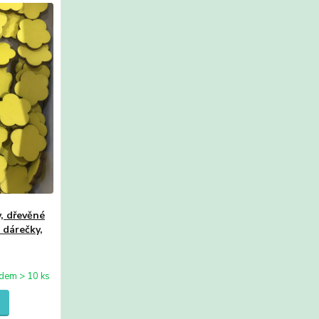
y, dřevěné
 dárečky,
dem > 10 ks