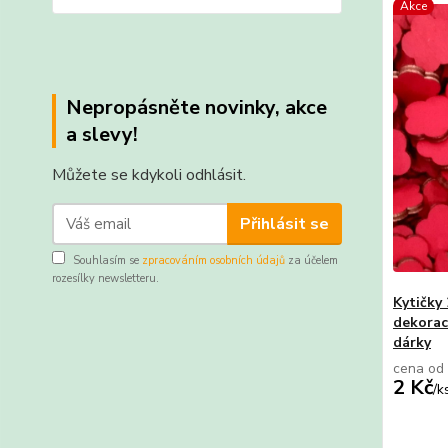
Akce
Nepropásněte novinky, akce
a slevy!
Můžete se kdykoli odhlásit.
Přihlásit se
Souhlasím se
zpracováním osobních údajů
za účelem
rozesílky newsletteru.
Kytičky 
dekorace
dárky
cena od
2 Kč
/
k