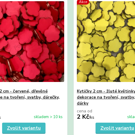
Akce
2 cm - červené, dřevěné
Kytičky 2 cm - žluté květink
 na tvoření, svatby, dárečky,
dekorace na tvoření, svatby,
dárky
cena od
2 Kč
skladem > 10 ks
skla
s
/
ks
Zvolit variantu
Zvolit variantu