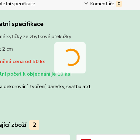
etní specifikace
Komentáře
0
tní specifikace
né kytičky ze zbytkové překližky
t 2 cm
něná cena od 50 ks
ní počet k objednání je 10 ks!
 dekorování, tvoření, dárečky, svatbu atd.
jící zboží
2