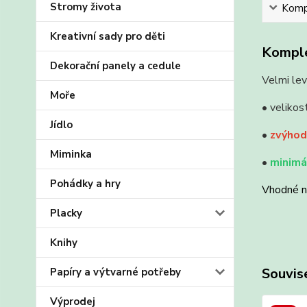
Stromy života
Kompl
Kreativní sady pro děti
Komple
Dekorační panely a cedule
Velmi lev
Moře
• velikos
Jídlo
•
zvýhod
Miminka
•
minimál
Pohádky a hry
Vhodné na
Placky
Knihy
Souvise
Papíry a výtvarné potřeby
Výprodej