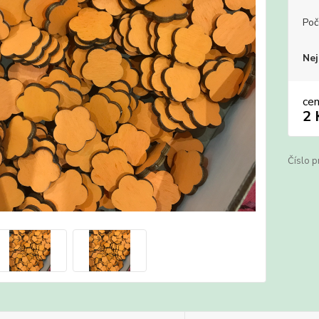
Poč
Nej
ce
2 
Číslo p