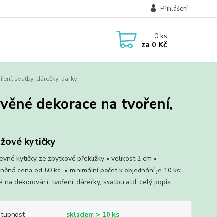
Přihlášení
0
ks
za
0 Kč
ření, svatby, dárečky, dárky
evěné dekorace na tvoření,
žové kytičky
evné kytičky ze zbytkové překližky • velikost 2 cm •
něná cena od 50 ks • minimální počet k objednání je 10 ks!
 na dekorování, tvoření, dárečky, svatbu atd.
celý popis
tupnost
skladem > 10 ks