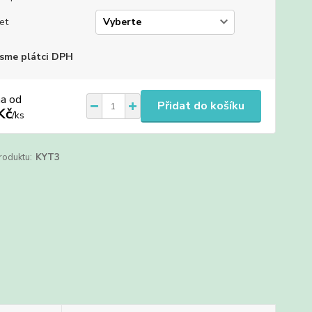
et
sme plátci DPH
na od
Přidat do košíku
Kč
/
ks
roduktu:
KYT3