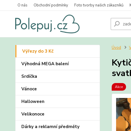
O nás
Obchodní podmínky
Foto tvorby našich zákazníků
Úvod
V
Výřezy do 3 Kč
Kyti
Výhodná MEGA balení
svat
Srdíčka
Akce
Vánoce
Halloween
Velikonoce
Dárky a reklamní předměty