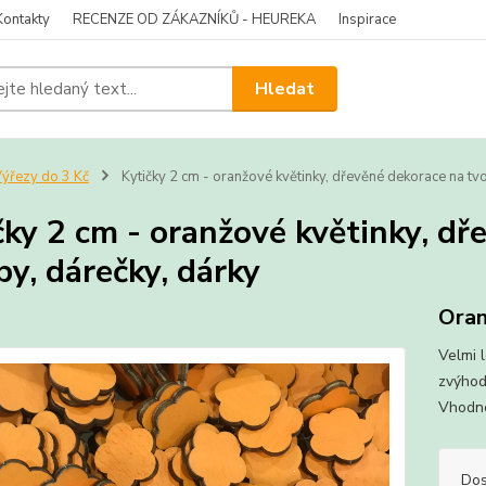
Kontakty
RECENZE OD ZÁKAZNÍKŮ - HEUREKA
Inspirace
Hledat
ýřezy do 3 Kč
Kytičky 2 cm - oranžové květinky, dřevěné dekorace na tvo
čky 2 cm - oranžové květinky, dř
by, dárečky, dárky
Oran
Velmi l
zvýhod
Vhodné
Dos