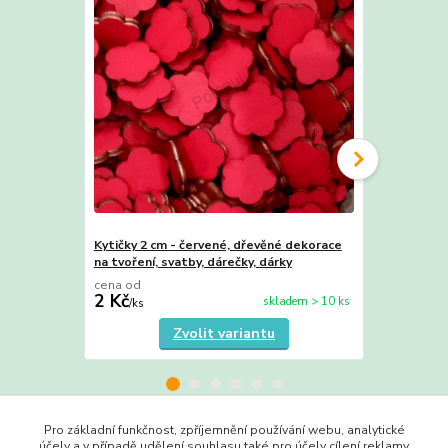
Kytičky 2 cm - červené, dřevěné dekorace
Kytičky 2 cm
na tvoření, svatby, dárečky, dárky
dekorace na 
cena od
cena od
2 Kč
2 Kč
skladem > 10 ks
/
ks
/
ks
Zvolit variantu
Pro základní funkčnost, zpříjemnění používání webu, analytické
účely a v případě udělení souhlasu také pro účely cílení reklamy