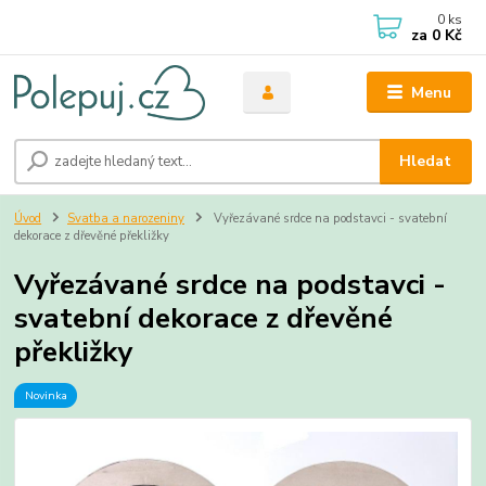
0
ks
za
0 Kč
Menu
Hledat
Úvod
Svatba a narozeniny
Vyřezávané srdce na podstavci - svatební
dekorace z dřevěné překližky
Vyřezávané srdce na podstavci -
svatební dekorace z dřevěné
překližky
Novinka