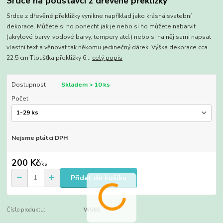
Srdce na podstavci z dřevěné překližky
Srdce z dřevěné překližky vynikne například jako krásná svatební
dekorace. Můžete si ho ponecht jak je nebo si ho můžete nabarvit
(akrylové barvy, vodové barvy, tempery atd.) nebo si na něj sami napsat
vlastní text a věnovat tak někomu jedinečný dárek. Výška dekorace cca
22,5 cm Tloušťka překližky 6...
celý popis
Dostupnost
Skladem > 10 ks
Počet
Nejsme plátci DPH
200 Kč
/
ks
Přidat do košíku
Číslo produktu:
W561