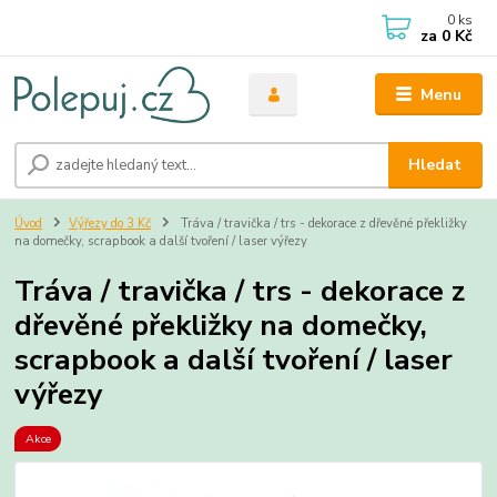
0
ks
za
0 Kč
Menu
Hledat
Úvod
Výřezy do 3 Kč
Tráva / travička / trs - dekorace z dřevěné překližky
na domečky, scrapbook a další tvoření / laser výřezy
Tráva / travička / trs - dekorace z
dřevěné překližky na domečky,
scrapbook a další tvoření / laser
výřezy
Akce