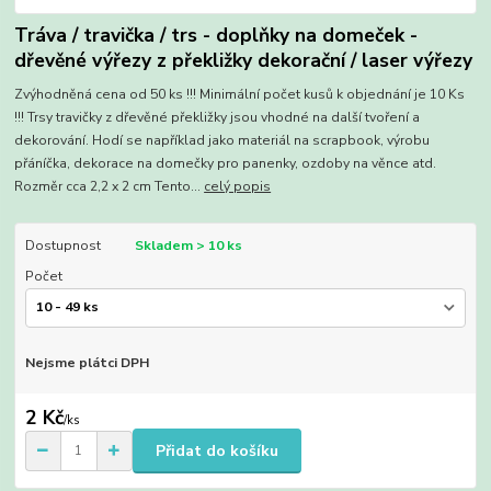
Tráva / travička / trs - doplňky na domeček -
dřevěné výřezy z překližky dekorační / laser výřezy
Zvýhodněná cena od 50 ks !!! Minimální počet kusů k objednání je 10 Ks
!!! Trsy travičky z dřevěné překližky jsou vhodné na další tvoření a
dekorování. Hodí se například jako materiál na scrapbook, výrobu
přáníčka, dekorace na domečky pro panenky, ozdoby na věnce atd.
Rozměr cca 2,2 x 2 cm Tento...
celý popis
Dostupnost
Skladem > 10 ks
Počet
Nejsme plátci DPH
2 Kč
/
ks
Přidat do košíku