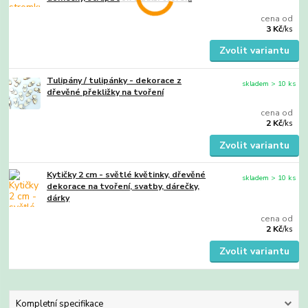
cena od
3 Kč
/
ks
Zvolit variantu
Tulipány / tulipánky - dekorace z
skladem > 10 ks
dřevěné překližky na tvoření
cena od
2 Kč
/
ks
Zvolit variantu
Kytičky 2 cm - světlé květinky, dřevěné
skladem > 10 ks
dekorace na tvoření, svatby, dárečky,
dárky
cena od
2 Kč
/
ks
Zvolit variantu
Kompletní specifikace