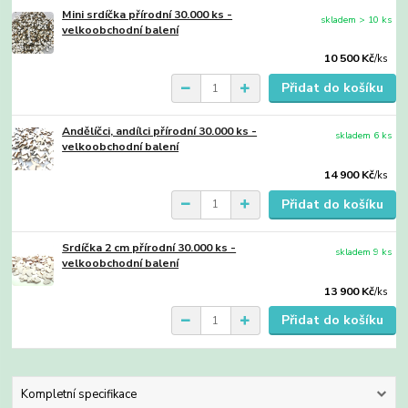
Mini srdíčka přírodní 30.000 ks -
skladem > 10 ks
velkoobchodní balení
10 500 Kč
/
ks
Přidat do košíku
Andělíčci, andílci přírodní 30.000 ks -
skladem 6 ks
velkoobchodní balení
14 900 Kč
/
ks
Přidat do košíku
Srdíčka 2 cm přírodní 30.000 ks -
skladem 9 ks
velkoobchodní balení
13 900 Kč
/
ks
Přidat do košíku
Kompletní specifikace