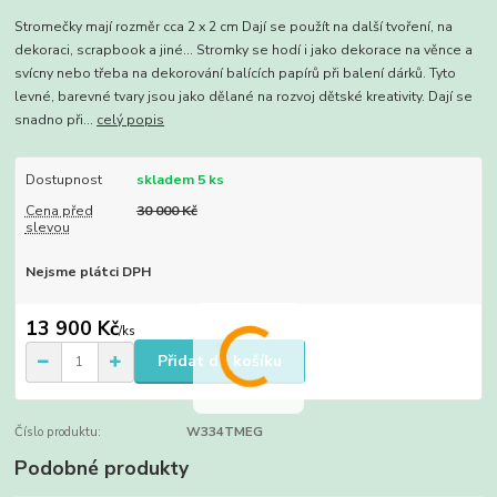
Stromečky mají rozměr cca 2 x 2 cm Dají se použít na další tvoření, na
dekoraci, scrapbook a jiné... Stromky se hodí i jako dekorace na věnce a
svícny nebo třeba na dekorování balících papírů při balení dárků. Tyto
levné, barevné tvary jsou jako dělané na rozvoj dětské kreativity. Dají se
snadno při...
celý popis
Dostupnost
skladem 5 ks
Cena před
30 000 Kč
slevou
Nejsme plátci DPH
13 900 Kč
/
ks
Přidat do košíku
Číslo produktu:
W334TMEG
Podobné produkty