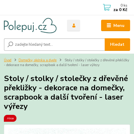
0
ks
za
0 Kč
Menu
Hledat
Úvod
Domečky, okénka a dveře
Stoly / stolky / stolečky z dřevěné překližky
- dekorace na domečky, scrapbook a další tvoření - laser výřezy
Stoly / stolky / stolečky z dřevěné
překližky - dekorace na domečky,
scrapbook a další tvoření - laser
výřezy
Akce