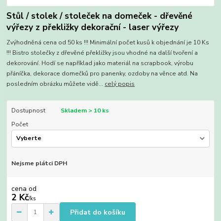
Stůl / stolek / stoleček na domeček - dřevěné
výřezy z překližky dekorační - laser výřezy
Zvýhodněná cena od 50 ks !!! Minimální počet kusů k objednání je 10 Ks
!!! Bistro stolečky z dřevěné překližky jsou vhodné na další tvoření a
dekorování. Hodí se například jako materiál na scrapbook, výrobu
přáníčka, dekorace domečků pro panenky, ozdoby na věnce atd. Na
posledním obrázku můžete vidě...
celý popis
Dostupnost
Skladem > 10 ks
Počet
Nejsme plátci DPH
cena od
2 Kč
/
ks
Přidat do košíku