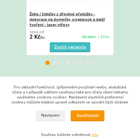
Židle / židličky z dřevěné překližky -
Dřevěné dveř
dekorace na domečky, scrapbook a další
scrapbook a 
tvoření - laser výřezy
cena od
cena od
2 Kč
3 Kč
Skladem > 10 ks
/
ks
/
ks
Zvolit variantu
Zboží zařazeno v kategoriích
Pro základní funkčnost, zpříjemnění používání webu, analytické
účely a v případě udělení souhlasu také pro účely cílení reklamy
Výřezy do 3 Kč
využíváme soubory cookies. Nastavení vlastních preferencí
cookies můžete kdykoli upravit odkazem ve spodní části stránek.
Domečky, okénka a dveře
Souhlasím
Nastavení
Souhlas můžete odmítnout
zde
.
Vytvořeno na
Eshop-rychle.cz