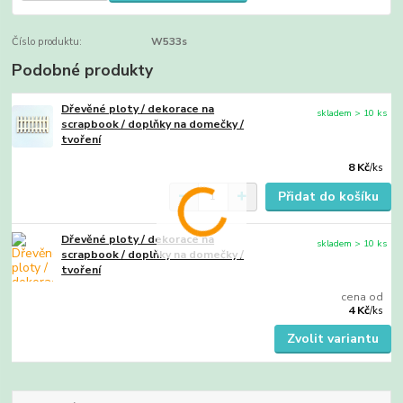
Číslo produktu:
W533s
Podobné produkty
Dřevěné ploty / dekorace na
skladem > 10 ks
scrapbook / doplňky na domečky /
tvoření
8 Kč
/
ks
Přidat do košíku
Dřevěné ploty / dekorace na
skladem > 10 ks
scrapbook / doplňky na domečky /
tvoření
cena od
4 Kč
/
ks
Zvolit variantu