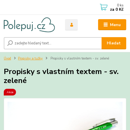
0
ks
za
0 Kč
Menu
Hledat
Úvod
Propisky a tužky
Propisky s vlastním textem - sv. zelené
Propisky s vlastním textem - sv.
zelené
Akce