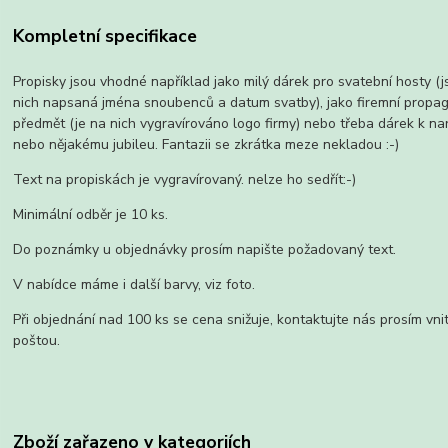
Kompletní specifikace
Propisky jsou vhodné například jako milý dárek pro svatební hosty (
nich napsaná jména snoubenců a datum svatby), jako firemní propag
předmět (je na nich vygravírováno logo firmy) nebo třeba dárek k n
nebo nějakému jubileu. Fantazii se zkrátka meze nekladou :-)
Text na propiskách je vygravírovaný. nelze ho sedřít:-)
Minimální odběr je 10 ks.
Do poznámky u objednávky prosím napište požadovaný text.
V nabídce máme i další barvy, viz foto.
Při objednání nad 100 ks se cena snižuje, kontaktujte nás prosím vnit
poštou.
Zboží zařazeno v kategoriích