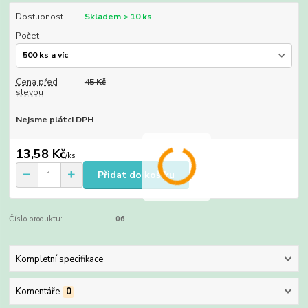
Dostupnost
Skladem > 10 ks
Počet
Cena před
45 Kč
slevou
Nejsme plátci DPH
13,58 Kč
/
ks
Přidat do košíku
Číslo produktu:
06
Kompletní specifikace
Komentáře
0