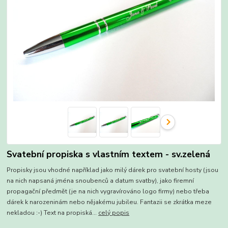
Svatební propiska s vlastním textem - sv.zelená
Propisky jsou vhodné například jako milý dárek pro svatební hosty (jsou
na nich napsaná jména snoubenců a datum svatby), jako firemní
propagační předmět (je na nich vygravírováno logo firmy) nebo třeba
dárek k narozeninám nebo nějakému jubileu. Fantazii se zkrátka meze
nekladou :-) Text na propiská...
celý popis