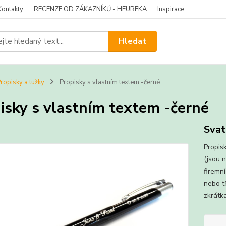
Kontakty
RECENZE OD ZÁKAZNÍKŮ - HEUREKA
Inspirace
Hledat
ropisky a tužky
Propisky s vlastním textem -černé
isky s vlastním textem -černé
Svat
Propis
(jsou 
firemn
nebo t
zkrátk