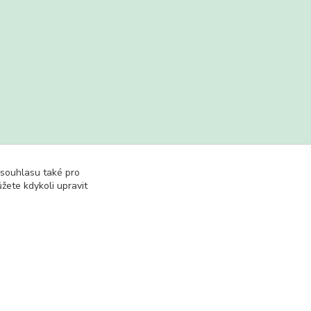
 souhlasu také pro
žete kdykoli upravit
Vytvořeno na
Eshop-rychle.cz