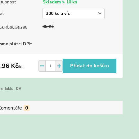
tupnost
Skladem > 10 ks
et
a před slevou
45 Kč
sme plátci DPH
,96 Kč
Přidat do košíku
/
ks
roduktu:
09
Komentáře
0