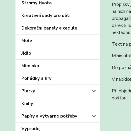
Stromy života
Propisky 
na nich n
Kreativní sady pro děti
propagačn
dárek k n
Dekorační panely a cedule
nekladou 
Moře
Text na p
Jídlo
Minimální
Miminka
Do pozná
Pohádky a hry
V nabídce
Při objed
Placky
poštou.
Knihy
Papíry a výtvarné potřeby
Výprodej