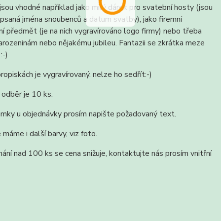
jsou vhodné například jako milý dárek pro svatební hosty (jsou
apsaná jména snoubenců a datum svatby), jako firemní
í předmět (je na nich vygravírováno logo firmy) nebo třeba
arozeninám nebo nějakému jubileu. Fantazii se zkrátka meze
:-)
ropiskách je vygravírovaný. nelze ho sedřít:-)
 odběr je 10 ks.
mky u objednávky prosím napište požadovaný text.
 máme i další barvy, viz foto.
nání nad 100 ks se cena snižuje, kontaktujte nás prosím vnitřní