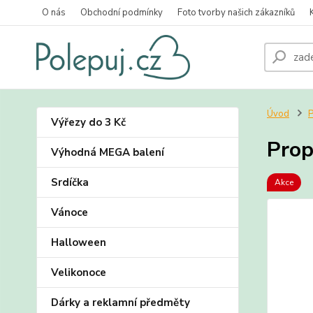
O nás
Obchodní podmínky
Foto tvorby našich zákazníků
Úvod
P
Výřezy do 3 Kč
Prop
Výhodná MEGA balení
Srdíčka
Akce
Vánoce
Halloween
Velikonoce
Dárky a reklamní předměty