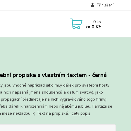
Přihlášení
0
ks
za
0 Kč
ební propiska s vlastním textem - černá
ky jsou vhodné například jako milý dárek pro svatební hosty
na nich napsaná jména snoubenců a datum svatby), jako
í propagační předmět (je na nich vygravírováno logo firmy)
řeba dárek k narozeninám nebo nějakému jubileu. Fantazii se
a meze nekladou :-) Text na propiská...
celý popis