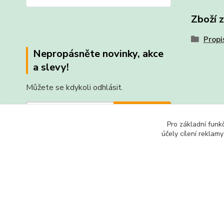
Zboží 
Propi
Nepropásněte novinky, akce
a slevy!
Můžete se kdykoli odhlásit.
Přihlásit se
Pro základní funk
Souhlasím se
zpracováním osobních údajů
za účelem
účely cílení reklam
rozesílky newsletteru.