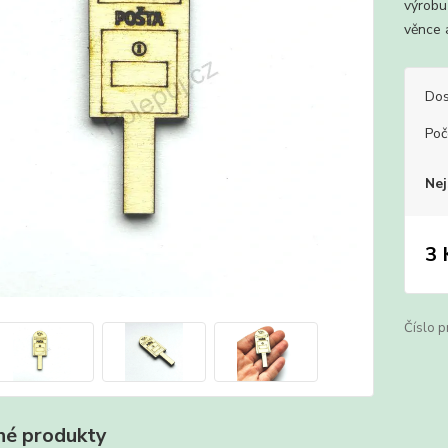
výrobu
věnce 
Dos
Poč
Nej
3 
Číslo p
é produkty