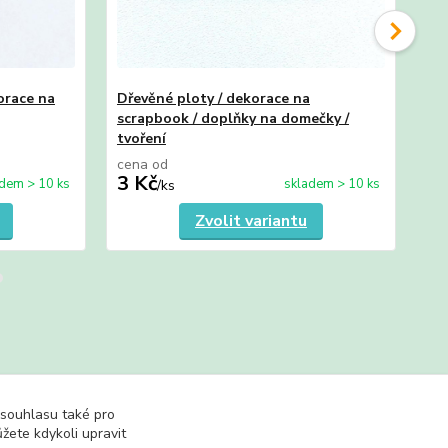
orace na
Dřevěné ploty / dekorace na
Tul
scrapbook / doplňky na domečky /
dře
tvoření
cena od
ce
3 Kč
2 
dem > 10 ks
skladem > 10 ks
/
ks
Zvolit variantu
 souhlasu také pro
sy
žete kdykoli upravit