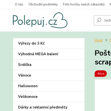
O nás
Obchodní podmínky
Foto tvorby našich zákazníků
Úvod
D
Výřezy do 3 Kč
Pošt
Výhodná MEGA balení
scra
Srdíčka
Akce
Vánoce
Halloween
Velikonoce
Dárky a reklamní předměty