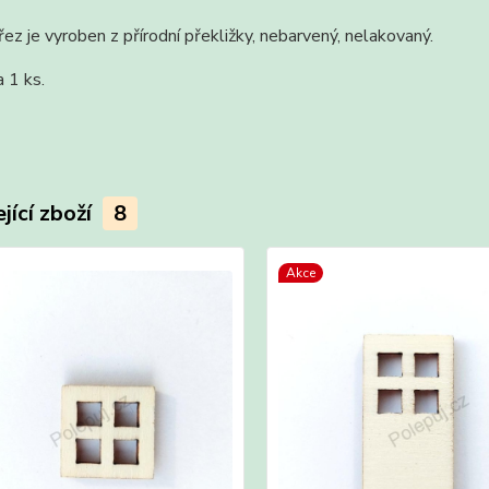
ez je vyroben z přírodní překližky, nebarvený, nelakovaný.
a 1 ks.
jící zboží
8
Akce