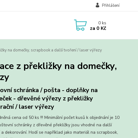
Přihlášení
0
ks
za
0 Kč
ižky na domečky, scrapbook a další tvoření / laser výřezy
ace z překližky na domečky,
ezy
ovní schránka / pošta - doplňky na
ček - dřevěné výřezy z překližky
rační / laser výřezy
něná cena od 50 ks !!! Minimální počet kusů k objednání je 10
Poštovní schránky z dřevěné překližky jsou vhodné na další
í a dekorování. Hodí se například jako materiál na scrapbook,