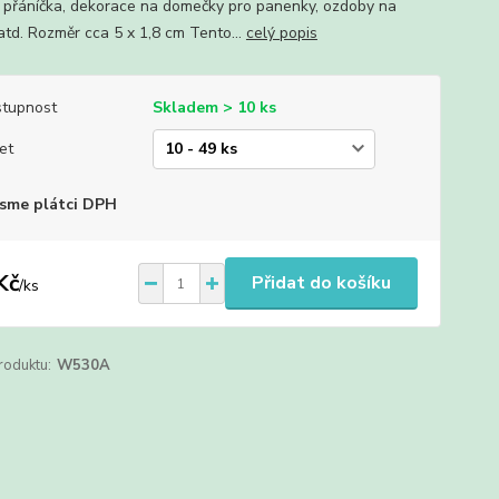
 přáníčka, dekorace na domečky pro panenky, ozdoby na
atd. Rozměr cca 5 x 1,8 cm Tento...
celý popis
tupnost
Skladem > 10 ks
et
sme plátci DPH
Kč
Přidat do košíku
/
ks
roduktu:
W530A