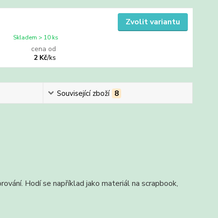
Zvolit variantu
Skladem > 10 ks
cena od
2 Kč
/
ks
Související zboží
8
rování. Hodí se například jako materiál na scrapbook,