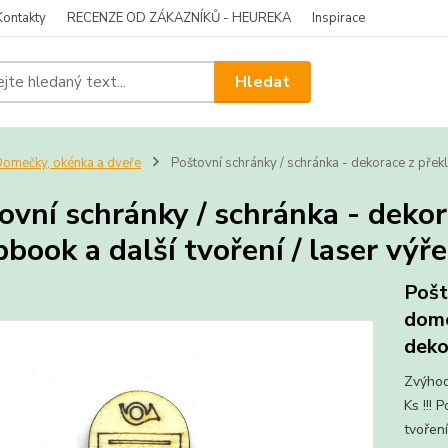
Kontakty
RECENZE OD ZÁKAZNÍKŮ - HEUREKA
Inspirace
Hledat
omečky, okénka a dveře
Poštovní schránky / schránka - dekorace z překl
ovní schránky / schránka - dekor
pbook a další tvoření / laser výř
Pošt
dome
deko
Zvýhod
Ks !!! 
tvořen