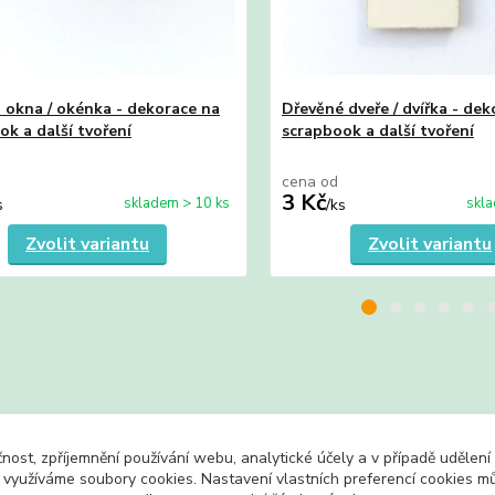
 okna / okénka - dekorace na
Dřevěné dveře / dvířka - dek
ok a další tvoření
scrapbook a další tvoření
cena od
3 Kč
skladem > 10 ks
skla
s
/
ks
Zvolit variantu
Zvolit variantu
zařazeno v kategoriích
čnost, zpříjemnění používání webu, analytické účely a v případě udělení
y do 3 Kč
Domečky, okénka a dveře
Nápi
y využíváme soubory cookies. Nastavení vlastních preferencí cookies mů