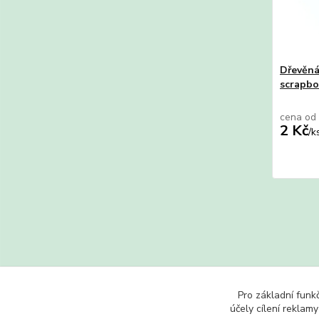
Dřevěná
scrapbo
cena od
2 Kč
/
k
Zboží 
Pro základní funk
Výřez
účely cílení reklam