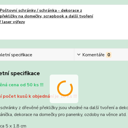
Poštovní schránky / schránka - dekorace z
překližky na domečky, scrapbook a další tvoření
/ laser výřezy
etní specifikace
Komentáře
0
tní specifikace
ná cena od 50 ks !!!
í počet kusů k objednání je 10 Ks !!!
schránky z dřevěné překližky jsou vhodné na další tvoření a deko
áníčka, dekorace na domečky pro panenky, ozdoby na věnce atd.
ca 5 x 1,8 cm