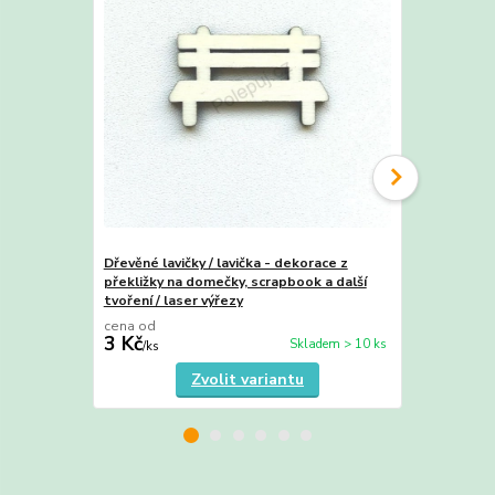
Dřevěné lavičky / lavička - dekorace z
Truhlík / tru
překližky na domečky, scrapbook a další
dekorace z d
tvoření / laser výřezy
domečky, sc
cena od
cena od
3 Kč
2 Kč
Skladem > 10 ks
/
ks
/
ks
Zvolit variantu