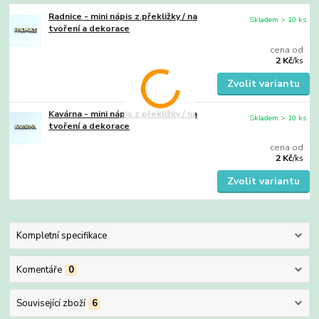
Radnice - mini nápis z překližky / na
Skladem > 10 ks
tvoření a dekorace
cena od
2 Kč
/
ks
Zvolit variantu
Kavárna - mini nápis z překližky / na
Skladem > 10 ks
tvoření a dekorace
cena od
2 Kč
/
ks
Zvolit variantu
Kompletní specifikace
Komentáře
0
Související zboží
6