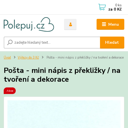
0
ks
za
0 Kč
Menu
Hledat
Úvod
Výřezy do 3 Kč
Pošta - mini nápis z překližky / na tvoření a dekorace
Pošta - mini nápis z překližky / na
tvoření a dekorace
Akce