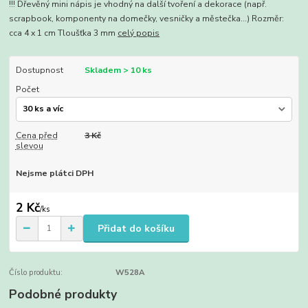
!!! Dřevěný mini nápis je vhodný na další tvoření a dekorace (např.
scrapbook, komponenty na domečky, vesničky a městečka...) Rozměr:
cca 4 x 1 cm Tloušťka 3 mm
celý popis
Dostupnost
Skladem > 10 ks
Počet
Cena před
3 Kč
slevou
Nejsme plátci DPH
2 Kč
/
ks
Přidat do košíku
Číslo produktu:
W528A
Podobné produkty