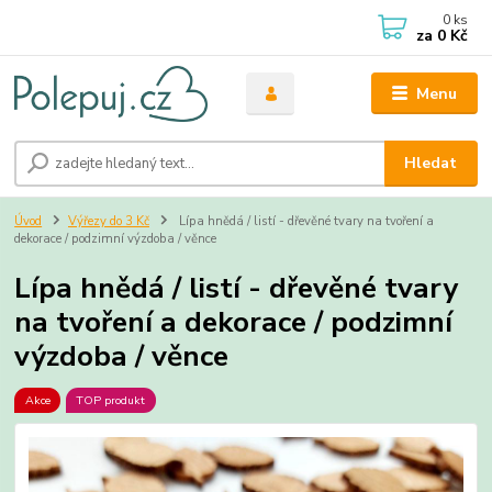
0
ks
za
0 Kč
Menu
Hledat
Úvod
Výřezy do 3 Kč
Lípa hnědá / listí - dřevěné tvary na tvoření a
dekorace / podzimní výzdoba / věnce
Lípa hnědá / listí - dřevěné tvary
na tvoření a dekorace / podzimní
výzdoba / věnce
Akce
TOP produkt