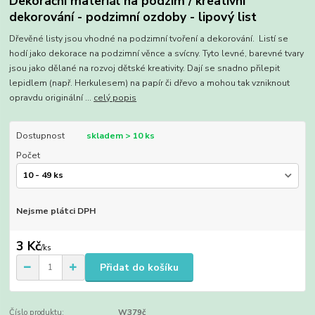
Dekorační materiál na podzim / kreativní
dekorování - podzimní ozdoby - lipový list
Dřevěné listy jsou vhodné na podzimní tvoření a dekorování. Listí se
hodí jako dekorace na podzimní věnce a svícny. Tyto levné, barevné tvary
jsou jako dělané na rozvoj dětské kreativity. Dají se snadno přilepit
lepidlem (např. Herkulesem) na papír či dřevo a mohou tak vzniknout
opravdu originální ...
celý popis
Dostupnost
skladem > 10 ks
Počet
Nejsme plátci DPH
3 Kč
/
ks
Přidat do košíku
Číslo produktu:
W379č