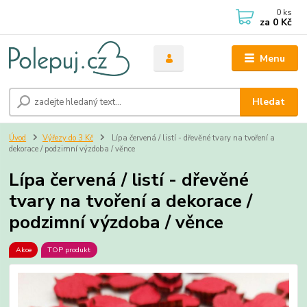
0
ks
za
0 Kč
Menu
Hledat
Úvod
Výřezy do 3 Kč
Lípa červená / listí - dřevěné tvary na tvoření a
dekorace / podzimní výzdoba / věnce
Lípa červená / listí - dřevěné
tvary na tvoření a dekorace /
podzimní výzdoba / věnce
Akce
TOP produkt