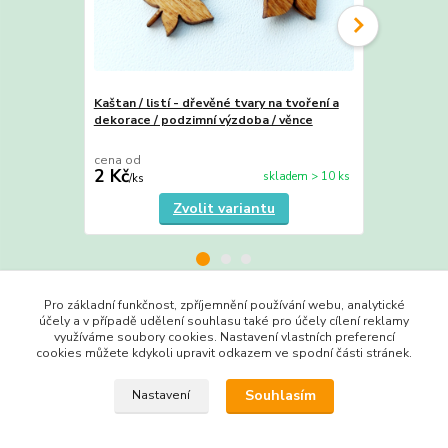
Kaštan / listí - dřevěné tvary na tvoření a
Javor oranžov
dekorace / podzimní výzdoba / věnce
tvoření a de
věnce
cena od
cena od
2 Kč
2 Kč
skladem > 10 ks
/
ks
/
ks
Zvolit variantu
Pro základní funkčnost, zpříjemnění používání webu, analytické
účely a v případě udělení souhlasu také pro účely cílení reklamy
Zboží zařazeno v kategoriích
využíváme soubory cookies. Nastavení vlastních preferencí
cookies můžete kdykoli upravit odkazem ve spodní části stránek.
Výřezy do 3 Kč
Souhlasím
Nastavení