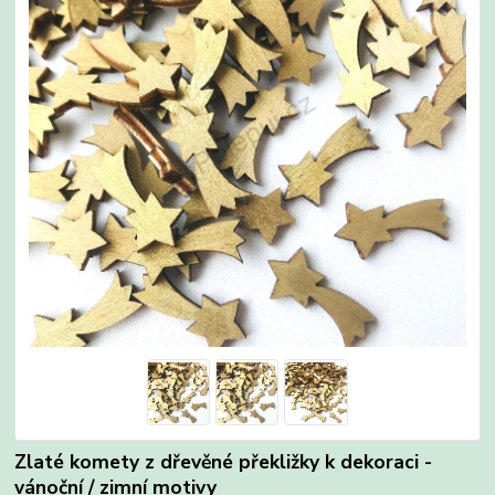
Zlaté komety z dřevěné překližky k dekoraci -
vánoční / zimní motivy