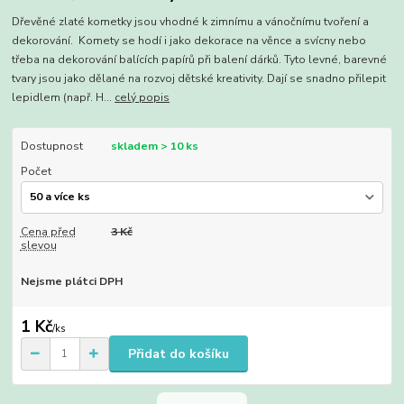
Dřevěné zlaté kometky jsou vhodné k zimnímu a vánočnímu tvoření a
dekorování. Komety se hodí i jako dekorace na věnce a svícny nebo
třeba na dekorování balících papírů při balení dárků. Tyto levné, barevné
tvary jsou jako dělané na rozvoj dětské kreativity. Dají se snadno přilepit
lepidlem (např. H...
celý popis
Dostupnost
skladem > 10 ks
Počet
Cena před
3 Kč
slevou
Nejsme plátci DPH
1 Kč
/
ks
Přidat do košíku