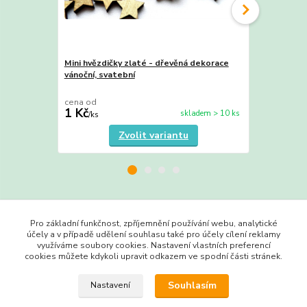
Mini hvězdičky zlaté - dřevěná dekorace
Mini srdíčka
vánoční, svatební
dekorace, ma
výzdoba
cena od
cena od
1 Kč
1 Kč
skladem > 10 ks
/
ks
/
ks
Zvolit variantu
Zboží zařazeno v kategoriích
Pro základní funkčnost, zpříjemnění používání webu, analytické
účely a v případě udělení souhlasu také pro účely cílení reklamy
Výřezy do 3 Kč
využíváme soubory cookies. Nastavení vlastních preferencí
cookies můžete kdykoli upravit odkazem ve spodní části stránek.
Vánoce
Souhlasím
Nastavení