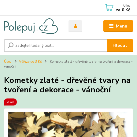
0
ks
za
0 Kč
Menu
Hledat
Úvod
Výřezy do 3 Kč
Kometky zlaté - dřevěné tvary na tvoření a dekorace -
vánoční
Kometky zlaté - dřevěné tvary na
tvoření a dekorace - vánoční
Akce