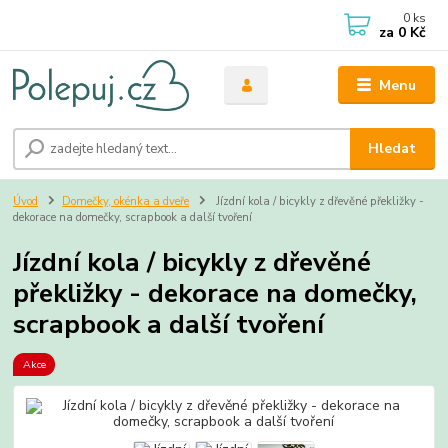
0
ks
za
0 Kč
Menu
Hledat
Úvod
Domečky, okénka a dveře
Jízdní kola / bicykly z dřevěné překližky -
dekorace na domečky, scrapbook a další tvoření
Jízdní kola / bicykly z dřevěné
překližky - dekorace na domečky,
scrapbook a další tvoření
Akce