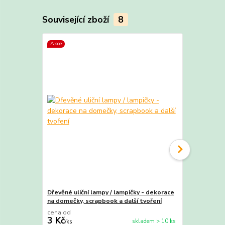
Související zboží
8
Akce
TOP produkt
Dřevěné uliční lampy / lampičky - dekorace
Dřevěné dom
na domečky, scrapbook a další tvoření
/ kreativní t
cena od
3 Kč
8 Kč
skladem > 10 ks
/
ks
/
ks