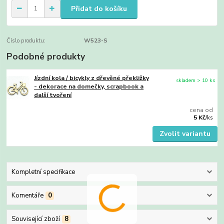
Přidat do košíku
Číslo produktu:
W523-S
Podobné produkty
Jízdní kola / bicykly z dřevěné překližky
skladem > 10 ks
- dekorace na domečky, scrapbook a
další tvoření
cena od
5 Kč
/
ks
Zvolit variantu
Kompletní specifikace
Komentáře
0
Související zboží
8