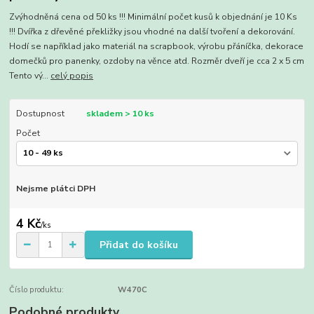
Zvýhodněná cena od 50 ks !!! Minimální počet kusů k objednání je 10 Ks
!!! Dvířka z dřevěné překližky jsou vhodné na další tvoření a dekorování.
Hodí se například jako materiál na scrapbook, výrobu přáníčka, dekorace
domečků pro panenky, ozdoby na věnce atd. Rozměr dveří je cca 2 x 5 cm
Tento vý...
celý popis
Dostupnost
skladem > 10 ks
Počet
Nejsme plátci DPH
4 Kč
/
ks
Přidat do košíku
Číslo produktu:
W470C
Podobné produkty