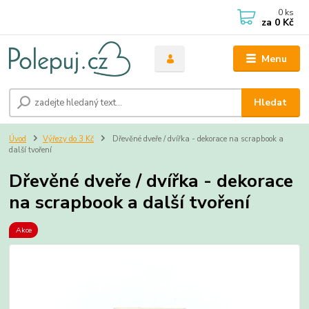
0
ks
za
0 Kč
Menu
Hledat
Úvod
Výřezy do 3 Kč
Dřevěné dveře / dvířka - dekorace na scrapbook a
další tvoření
Dřevěné dveře / dvířka - dekorace
na scrapbook a další tvoření
Akce