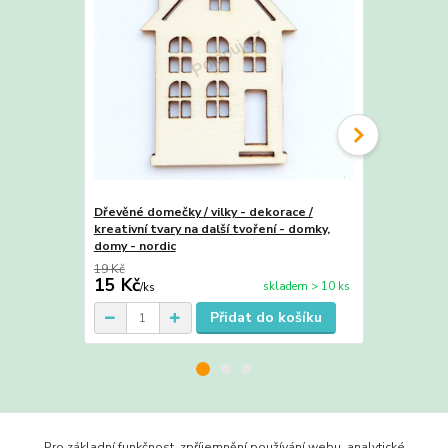
Dřevěné domečky / vilky - dekorace /
Dřevěné dom
kreativní tvary na další tvoření - domky,
z překližky 
domy - nordic
19 Kč
170 Kč
15 Kč
150 Kč
skladem > 10 ks
/
ks
/
ks
Přidat do košíku
Zboží zařazeno v kategoriích
Pro základní funkčnost, zpříjemnění používání webu, analytické