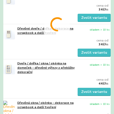
cena od
3 Kč
/
ks
Zvolit variantu
Dřevěné dveře / dvířka - dekorace na
skladem > 10 ks
scrapbook a další tvoření
cena od
3 Kč
/
ks
Zvolit variantu
Dveře / dvířka / okna / okénka na
skladem > 10 ks
domeček - dřevěné výřezy z překližky
dekorační
cena od
4 Kč
/
ks
Zvolit variantu
Dřevěná okna / okénka - dekorace na
skladem > 10 ks
scrapbook a další tvoření