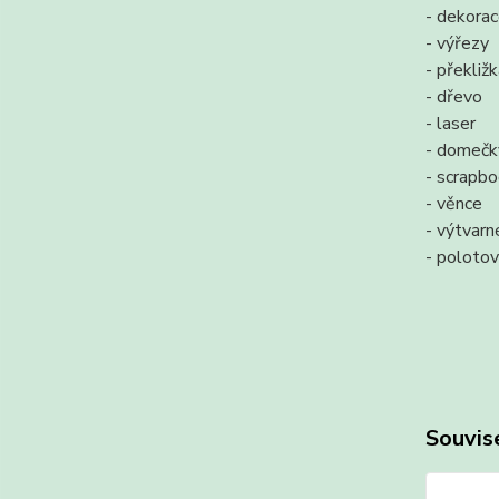
- dekora
- výřezy
- překliž
- dřevo
- laser
- domečk
- scrapb
- věnce
- výtvarn
- polotov
Souvise