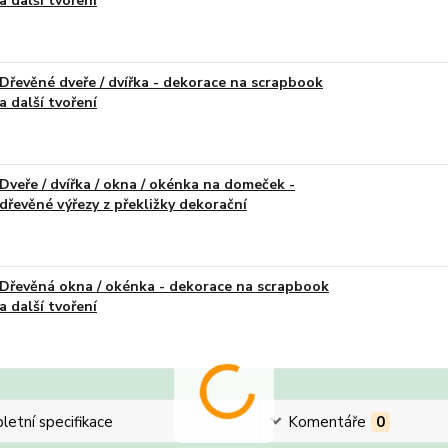
a další tvoření
Dřevěné dveře / dvířka - dekorace na scrapbook
a další tvoření
Dveře / dvířka / okna / okénka na domeček -
dřevěné výřezy z překližky dekorační
Dřevěná okna / okénka - dekorace na scrapbook
a další tvoření
etní specifikace
Komentáře
0