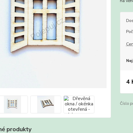
na věn
Dos
Poč
Cen
Nej
4 
Číslo p
é produkty