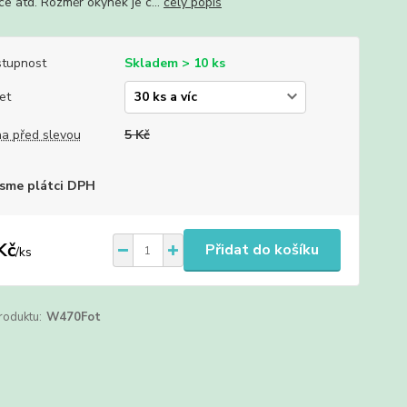
ce atd. Rozměr okýnek je c...
celý popis
tupnost
Skladem > 10 ks
et
a před slevou
5 Kč
sme plátci DPH
Kč
Přidat do košíku
/
ks
roduktu:
W470Fot