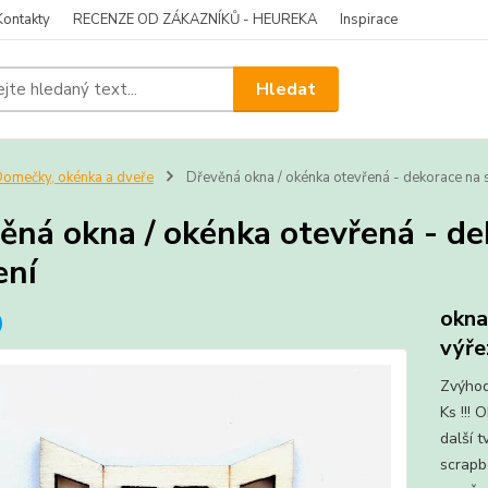
Kontakty
RECENZE OD ZÁKAZNÍKŮ - HEUREKA
Inspirace
Hledat
omečky, okénka a dveře
Dřevěná okna / okénka otevřená - dekorace na s
ěná okna / okénka otevřená - de
ení
okna
výře
Zvýhod
Ks !!!
další t
scrapb