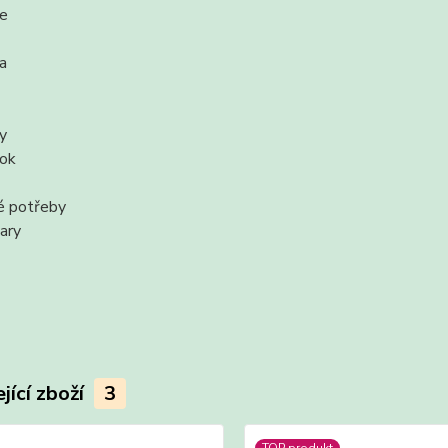
ce
ka
y
ook
é potřeby
ary
jící zboží
3
TOP produkt