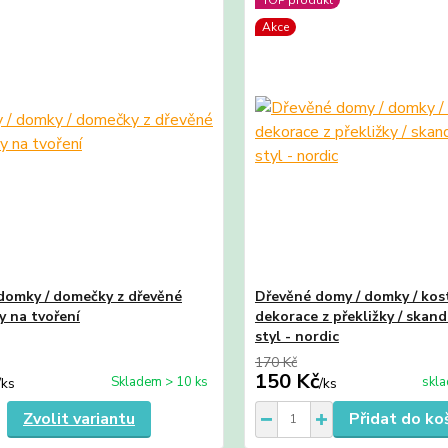
Akce
domky / domečky z dřevěné
Dřevěné domy / domky / kost
y na tvoření
dekorace z překližky / skan
styl - nordic
170 Kč
150 Kč
Skladem > 10 ks
skla
/
ks
/
ks
Zvolit variantu
Přidat do ko