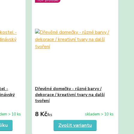
el -
Dřevěné domečky - různé barvy /
dinávský
dekorace / kreativní tvary na další
tvoření
8 Kč
dem > 10 ks
skladem > 10 ks
/
ks
šíku
Zvolit variantu