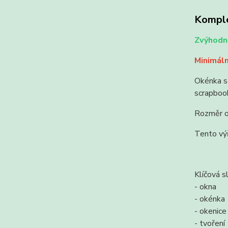
Komple
Zvýhodně
Minimáln
Okénka s 
scrapbook
Rozměr o
Tento výř
Klíčová s
- okna
- okénka
- okenice
- tvoření