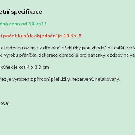
tní specifikace
ná cena od 30 ks !!!
í počet kusů k objednání je 10 Ks !!!
otevřenou okenicí z dřevěné překližky jsou vhodná na další tvoře
, výrobu přáníčka, dekorace domečků pro panenky, ozdoby na vě
kýnek je cca 4 x 3,9 cm
ez je vyroben z přírodní překližky, nebarvený, nelakovaný.
lova: