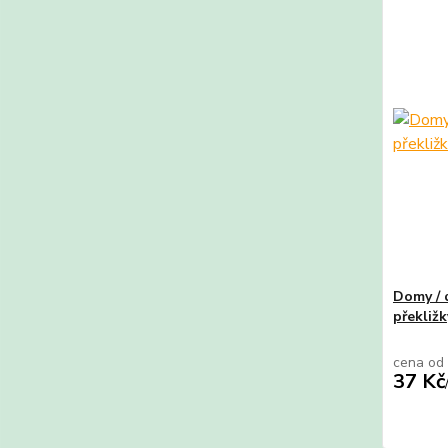
Domy / 
překližk
cena od
37 Kč