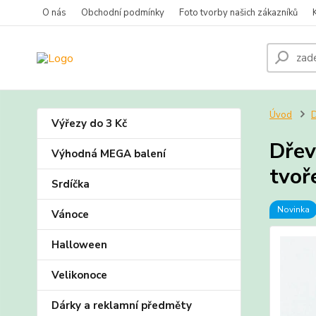
O nás
Obchodní podmínky
Foto tvorby našich zákazníků
Úvod
D
Výřezy do 3 Kč
Dřev
Výhodná MEGA balení
tvoř
Srdíčka
Novinka
Vánoce
Halloween
Velikonoce
Dárky a reklamní předměty