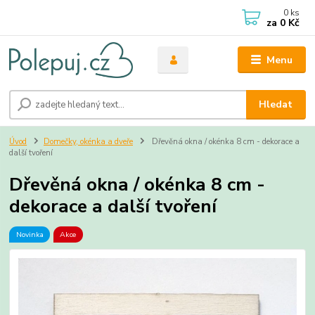
0
ks
za
0 Kč
Menu
Hledat
Úvod
Domečky, okénka a dveře
Dřevěná okna / okénka 8 cm - dekorace a
další tvoření
Dřevěná okna / okénka 8 cm -
dekorace a další tvoření
Novinka
Akce