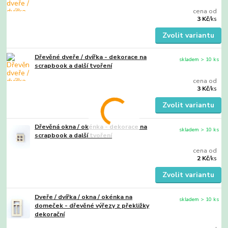
cena od
3 Kč
/
ks
Zvolit variantu
Dřevěné dveře / dvířka - dekorace na
skladem > 10 ks
scrapbook a další tvoření
cena od
3 Kč
/
ks
Zvolit variantu
Dřevěná okna / okénka - dekorace na
skladem > 10 ks
scrapbook a další tvoření
cena od
2 Kč
/
ks
Zvolit variantu
Dveře / dvířka / okna / okénka na
skladem > 10 ks
domeček - dřevěné výřezy z překližky
dekorační