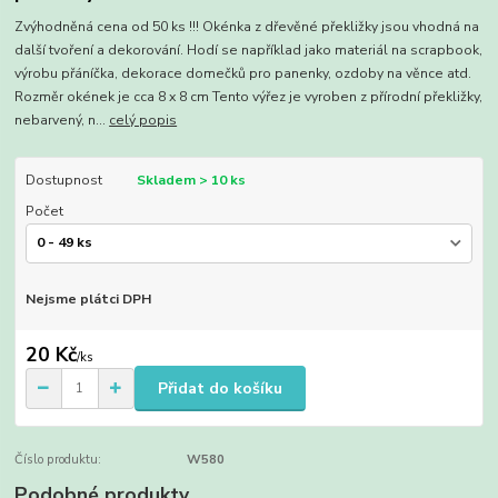
Zvýhodněná cena od 50 ks !!! Okénka z dřevěné překližky jsou vhodná na
další tvoření a dekorování. Hodí se například jako materiál na scrapbook,
výrobu přáníčka, dekorace domečků pro panenky, ozdoby na věnce atd.
Rozměr okének je cca 8 x 8 cm Tento výřez je vyroben z přírodní překližky,
nebarvený, n...
celý popis
Dostupnost
Skladem > 10 ks
Počet
Nejsme plátci DPH
20 Kč
/
ks
Přidat do košíku
Číslo produktu:
W580
Podobné produkty