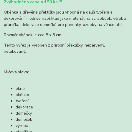
Zvýhodněná cena od 50 ks !!!
Okénka z dřevěné překližky jsou vhodná na další tvoření a
dekorování. Hodí se například jako materiál na scrapbook, výrobu
přáníčka, dekorace domečků pro panenky, ozdoby na věnce atd.
Rozměr okének je cca 8 x 8 cm
Tento výřez je vyroben z přírodní překližky, nebarvený,
nelakovaný.
Klíčová slova:
okno
okénko
tvoření
dekorace
domečky
domeček
výroba
překližka