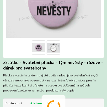
Zrcátko - Svatební placka - tým nevěsty - růžové -
dárek pro svatebčany
Placka s vlastním textem, zajisté udělá radost jako svatební dárek, či
vývazek, nebo jako pozornost k narozeninám. V objednávce prosím
připište texty, který si přejete na placku uvést.Rozměr a způsob
provedení zvolte ve variantách produktu.
celý popis
Dostupnost
skladem > 10 ks