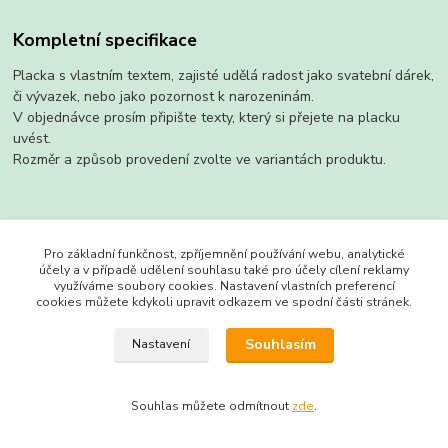
Kompletní specifikace
Placka s vlastním textem, zajisté udělá radost jako svatební dárek,
či vývazek, nebo jako pozornost k narozeninám.
V objednávce prosím připište texty, který si přejete na placku
uvést.
Rozměr a způsob provedení zvolte ve variantách produktu.
Zboží zařazeno v kategoriích
Pro základní funkčnost, zpříjemnění používání webu, analytické
účely a v případě udělení souhlasu také pro účely cílení reklamy
Placky
využíváme soubory cookies. Nastavení vlastních preferencí
cookies můžete kdykoli upravit odkazem ve spodní části stránek.
se zrcátkem
Souhlasím
Nastavení
Souhlas můžete odmítnout
zde
.
Vytvořeno na
Eshop-rychle.cz