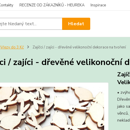
Kontakty
RECENZE OD ZÁKAZNÍKŮ - HEUREKA
Inspirace
Hledat
ýřezy do 3 Kč
Zajíčci / zajíci - dřevěné velikonoční dekorace na tvoření
čci / zajíci - dřevěné velikonoční
Zajíč
Veli
• zvýh
Dřevění
jako s
věnců,
neklado