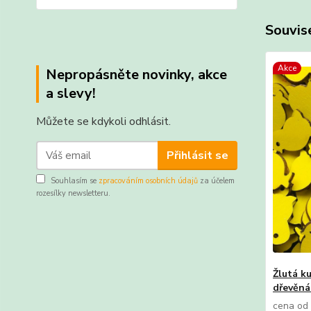
Souvise
Akce
Nepropásněte novinky, akce
a slevy!
Můžete se kdykoli odhlásit.
Přihlásit se
Souhlasím se
zpracováním osobních údajů
za účelem
rozesílky newsletteru.
Žlutá ku
dřevěná
cena od