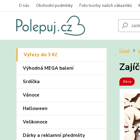
O nás
Obchodní podmínky
Foto tvorby našich zákazníků
Úvod
V
Výřezy do 3 Kč
Zají
Výhodná MEGA balení
Srdíčka
Akce
Vánoce
Halloween
Velikonoce
Dárky a reklamní předměty