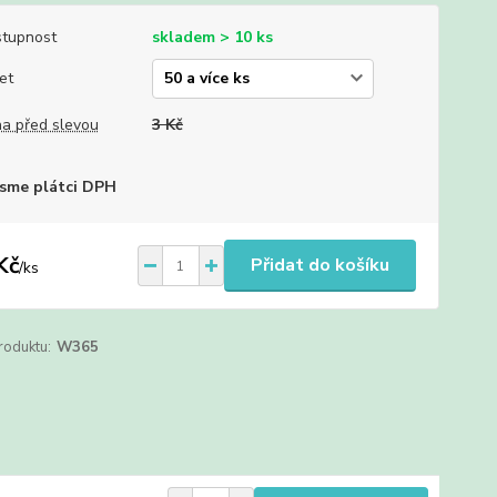
tupnost
skladem > 10 ks
et
a před slevou
3 Kč
sme plátci DPH
Kč
Přidat do košíku
/
ks
roduktu:
W365