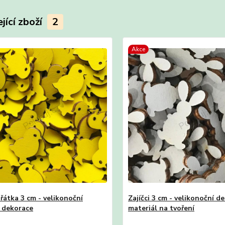
jící zboží
2
Akce
řátka 3 cm - velikonoční
Zajíčci 3 cm - velikonoční de
 dekorace
materiál na tvoření