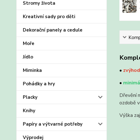
Stromy života
Kreativní sady pro děti
Dekorační panely a cedule
Kompl
Moře
Komple
Jídlo
•
zvýhod
Miminka
•
minimál
Pohádky a hry
Dřevění m
Placky
ozdobě vě
Knihy
Výška zaj
Papíry a výtvarné potřeby
Výprodej