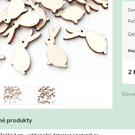
Dos
Poč
Cen
Nej
2 
Číslo p
é produkty