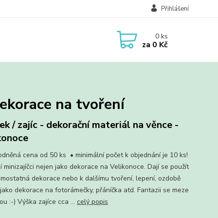
Přihlášení
0
ks
za
0 Kč
 dekorace na tvoření
ek / zajíc - dekorační materiál na věnce -
konoce
odněná cena od 50 ks • minimální počet k objednání je 10 ks!
 minizajíčci nejen jako dekorace na Velikonoce. Dají se použít
amostatná dekorace nebo k dalšímu tvoření, lepení, ozdobě
 jako dekorace na fotorámečky, přáníčka atd. Fantazii se meze
u :-) Výška zajíce cca ...
celý popis