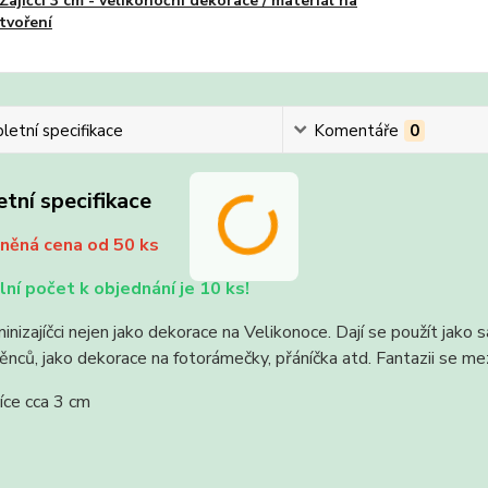
Zajíčci 3 cm - velikonoční dekorace / materiál na
tvoření
etní specifikace
Komentáře
0
tní specifikace
něná cena od 50 ks
ní počet k objednání je 10 ks!
inizajíčci nejen jako dekorace na Velikonoce. Dají se použít jako
nců, jako dekorace na fotorámečky, přáníčka atd. Fantazii se me
íce cca 3 cm