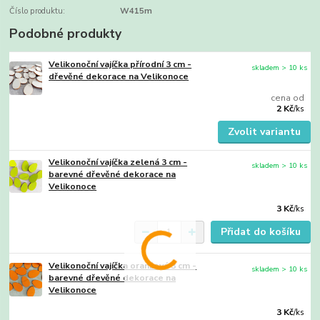
Číslo produktu:
W415m
Podobné produkty
Velikonoční vajíčka přírodní 3 cm -
skladem > 10 ks
dřevěné dekorace na Velikonoce
cena od
2 Kč
/
ks
Zvolit variantu
Velikonoční vajíčka zelená 3 cm -
skladem > 10 ks
barevné dřevěné dekorace na
Velikonoce
3 Kč
/
ks
Přidat do košíku
Velikonoční vajíčka oranžová 3 cm -
skladem > 10 ks
barevné dřevěné dekorace na
Velikonoce
3 Kč
/
ks