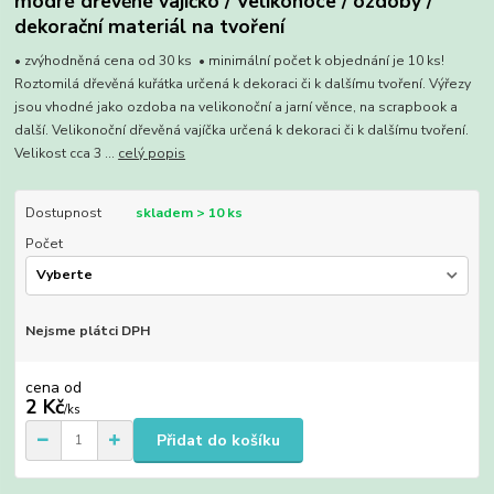
modré dřevěné vajíčko / Velikonoce / ozdoby /
dekorační materiál na tvoření
• zvýhodněná cena od 30 ks • minimální počet k objednání je 10 ks!
Roztomilá dřevěná kuřátka určená k dekoraci či k dalšímu tvoření. Výřezy
jsou vhodné jako ozdoba na velikonoční a jarní věnce, na scrapbook a
další. Velikonoční dřevěná vajíčka určená k dekoraci či k dalšímu tvoření.
Velikost cca 3 ...
celý popis
Dostupnost
skladem > 10 ks
Počet
Nejsme plátci DPH
cena od
2 Kč
/
ks
Přidat do košíku