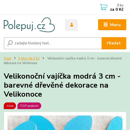
0
ks
za
0 Kč
Menu
Hledat
Úvod
Výřezy do 3 Kč
Velikonoční vajíčka modrá 3 cm - barevné dřevěné
dekorace na Velikonoce
Velikonoční vajíčka modrá 3 cm -
barevné dřevěné dekorace na
Velikonoce
Akce
TOP produkt