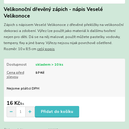
Velikonoční dřevěný zápich - nápis Veselé
Velikonoce
Zápich s nápisem Veselé Velikonoce z dřevěné překližky na velikonoční
dekoraci a zdobení. Výřez lze použít jako materiál k dalšímu tvoření
nejen pro děti. Dá se na něj malovat, použít můžete pastelky, vodovky,
tempery, fixy a jiné barvy. Výřezy nejsou nijak povrchově ošetřené.
Rozměr: 10 x 8,5 cm
celý popis
Dostupnost
skladem > 10 ks
Cena před
17 Kč
slevou
Nejsme plátci DPH
16 Kč
/
ks
Přidat do košíku