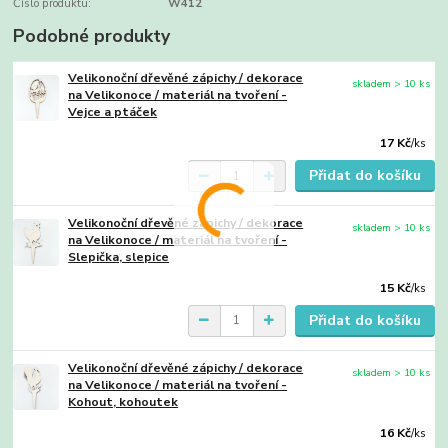
Číslo produktu:
W412
Podobné produkty
Velikonoční dřevěné zápichy / dekorace
skladem > 10 ks
na Velikonoce / materiál na tvoření -
Vejce a ptáček
17 Kč
/
ks
Přidat do košíku
Velikonoční dřevěné zápichy / dekorace
skladem > 10 ks
na Velikonoce / materiál na tvoření -
Slepička, slepice
15 Kč
/
ks
Přidat do košíku
Velikonoční dřevěné zápichy / dekorace
skladem > 10 ks
na Velikonoce / materiál na tvoření -
Kohout, kohoutek
16 Kč
/
ks