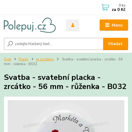
0
ks
za
0 Kč
Menu
Hledat
Úvod
Placky
se zrcátkem
Svatba - svatební placka - zrcátko - 56
mm - růženka - B032
Svatba - svatební placka -
zrcátko - 56 mm - růženka - B032