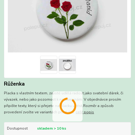
Růženka
Placka s vlastním textem, zajisté udělá radost jako svatební dárek, či
vývazek, nebo jako pozornost k narozeninám. V objednávce prosím
připište texty, který si přejete na placku uvést.Rozměr a způsob
provedení zvolte ve variantách produktu.
celý popis
Dostupnost
skladem > 10 ks