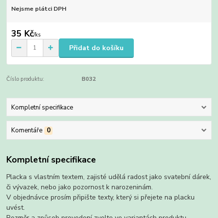
Nejsme plátci DPH
35 Kč
/
ks
Přidat do košíku
Číslo produktu:
B032
Kompletní specifikace
Komentáře
0
Kompletní specifikace
Placka s vlastním textem, zajisté udělá radost jako svatební dárek,
či vývazek, nebo jako pozornost k narozeninám.
V objednávce prosím připište texty, který si přejete na placku
uvést.
Rozměr a způsob provedení zvolte ve variantách produktu.