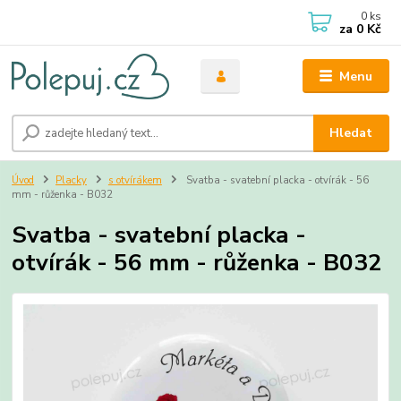
0
ks
za
0 Kč
Menu
Hledat
Úvod
Placky
s otvírákem
Svatba - svatební placka - otvírák - 56
mm - růženka - B032
Svatba - svatební placka -
otvírák - 56 mm - růženka - B032