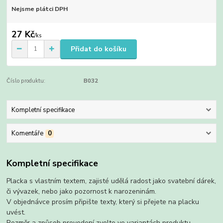
Nejsme plátci DPH
27 Kč
/
ks
Přidat do košíku
Číslo produktu:
B032
Kompletní specifikace
Komentáře
0
Kompletní specifikace
Placka s vlastním textem, zajisté udělá radost jako svatební dárek,
či vývazek, nebo jako pozornost k narozeninám.
V objednávce prosím připište texty, který si přejete na placku
uvést.
Rozměr a způsob provedení zvolte ve variantách produktu.