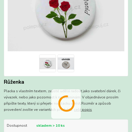
Růženka
Placka s vlastním textem, zajisté udělá radost jako svatební dárek, či
vývazek, nebo jako pozornost k narozeninám. V objednávce prosím
připište texty, který si přejete na placku uvést.Rozměr a způsob
provedení zvolte ve variantách produktu.
celý popis
Dostupnost
skladem > 10 ks