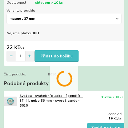
Dostupnost
skladem > 10 ks
Varianty produktu
Nejsme plátci DPH
22 Kč
/
ks
Přidat do košíku
Číslo produktu:
B010
Podobné produkty
Svatba - svatební placka - špendlík -
skladem > 10 ks
37, 44, nebo 56 mm - sweet candy -
B010
cena od
19 Kč
/
ks
Zvolit variantu