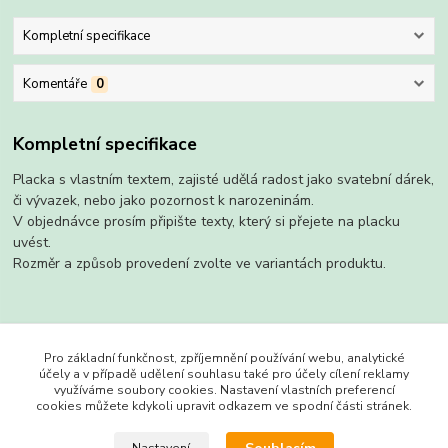
Kompletní specifikace
Komentáře
0
Kompletní specifikace
Placka s vlastním textem, zajisté udělá radost jako svatební dárek,
či vývazek, nebo jako pozornost k narozeninám.
V objednávce prosím připište texty, který si přejete na placku
uvést.
Rozměr a způsob provedení zvolte ve variantách produktu.
Zboží zařazeno v kategoriích
Pro základní funkčnost, zpříjemnění používání webu, analytické
účely a v případě udělení souhlasu také pro účely cílení reklamy
Placky
využíváme soubory cookies. Nastavení vlastních preferencí
cookies můžete kdykoli upravit odkazem ve spodní části stránek.
s magnetem