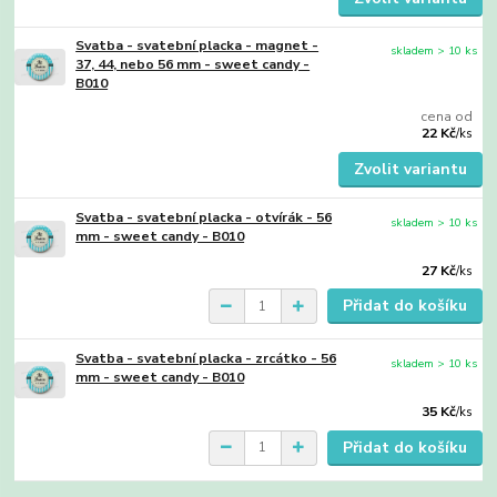
Svatba - svatební placka - magnet -
skladem > 10 ks
37, 44, nebo 56 mm - sweet candy -
B010
cena od
22 Kč
/
ks
Zvolit variantu
Svatba - svatební placka - otvírák - 56
skladem > 10 ks
mm - sweet candy - B010
27 Kč
/
ks
Přidat do košíku
Svatba - svatební placka - zrcátko - 56
skladem > 10 ks
mm - sweet candy - B010
35 Kč
/
ks
Přidat do košíku