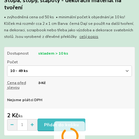
Stopa, stopy, šlápoty - dekorační materiál na
tvoření
• zvýhodněná cena od 50 ks • minimální počet k objednání je 10 ks!
Klíček má rozměr cca 2 x 1 cm Barva: černá Dají se použít na další tvoření,
na dekoraci, scrapbook nebo třeba jako výzdoba a dekorace svatebních
stolů. Jsou vyrobené z dřevěné překližky
celý popis
Dostupnost
skladem > 10 ks
Počet
Cena před
3 Kč
slevou
Nejsme plátci DPH
2 Kč
/
ks
Přidat do košíku