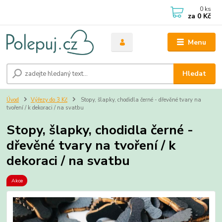
0
ks
za
0 Kč
Menu
Hledat
Úvod
Výřezy do 3 Kč
Stopy, šlapky, chodidla černé - dřevěné tvary na
tvoření / k dekoraci / na svatbu
Stopy, šlapky, chodidla černé -
dřevěné tvary na tvoření / k
dekoraci / na svatbu
Akce