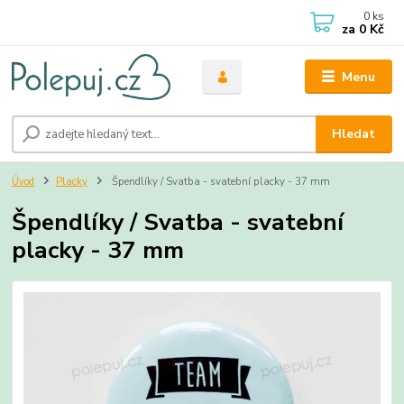
0
ks
za
0 Kč
Menu
Hledat
Úvod
Placky
Špendlíky / Svatba - svatební placky - 37 mm
Špendlíky / Svatba - svatební
placky - 37 mm