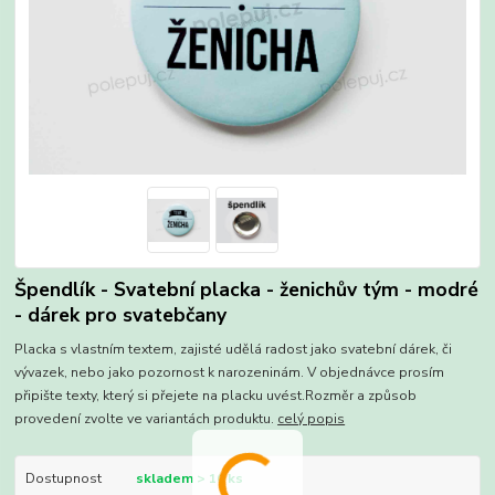
Špendlík - Svatební placka - ženichův tým - modré
- dárek pro svatebčany
Placka s vlastním textem, zajisté udělá radost jako svatební dárek, či
vývazek, nebo jako pozornost k narozeninám. V objednávce prosím
připište texty, který si přejete na placku uvést.Rozměr a způsob
provedení zvolte ve variantách produktu.
celý popis
Dostupnost
skladem > 10 ks