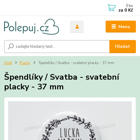
0
ks
za
0 Kč
Menu
Hledat
Úvod
Placky
Špendlíky / Svatba - svatební placky - 37 mm
Špendlíky / Svatba - svatební
placky - 37 mm