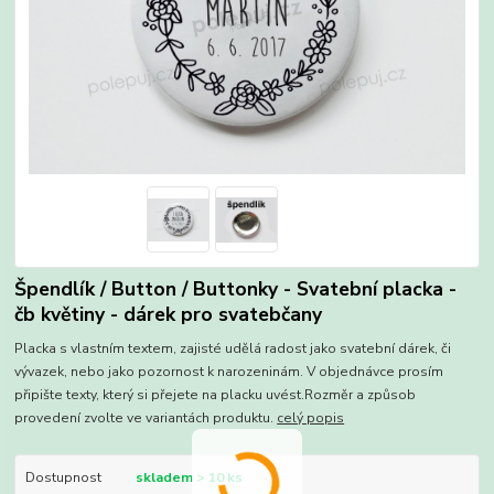
Špendlík / Button / Buttonky - Svatební placka -
čb květiny - dárek pro svatebčany
Placka s vlastním textem, zajisté udělá radost jako svatební dárek, či
vývazek, nebo jako pozornost k narozeninám. V objednávce prosím
připište texty, který si přejete na placku uvést.Rozměr a způsob
provedení zvolte ve variantách produktu.
celý popis
Dostupnost
skladem > 10 ks