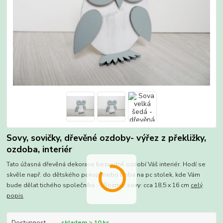
Sovy, sovičky, dřevěné ozdoby- výřez z překližky,
ozdoba, interiér
Tato úžasná dřevěná dekorace bezvadně ozdobí Váš interiér. Hodí se
skvěle např. do dětského pokoje nebo třeba na pc stolek, kde Vám
bude dělat tichého společníka :-) Rozměr sovy: cca 18,5 x 16 cm
celý
popis
Dostupnost
skladem > 10 ks