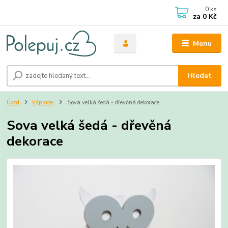
0
ks
za
0 Kč
Menu
Hledat
Úvod
Výprodej
Sova velká šedá - dřevěná dekorace
Sova velká šedá - dřevěná
dekorace