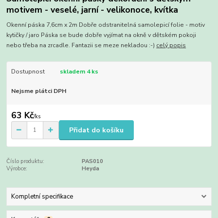
motivem - veselé, jarní - velikonoce, kvítka
Okenní páska 7,6cm x 2m Dobře odstranitelná samolepicí folie - motiv
kytičky / jaro Páska se bude dobře vyjímat na okně v dětském pokoji
nebo třeba na zrcadle. Fantazii se meze nekladou :-)
celý popis
Dostupnost
skladem 4 ks
Nejsme plátci DPH
63 Kč
/
ks
Přidat do košíku
Číslo produktu:
PAS010
Výrobce:
Heyda
Kompletní specifikace