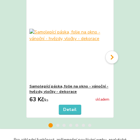
Samolepící páska, folie na okno - vánoční -
Samolepící p
hvězdy, vločky - dekorace
VLOČKY, hvě
63 Kč
63 Kč
skladem
/
ks
/
ks
Detail
Pro základní funkčnost, zpříjemnění používání webu, analytické