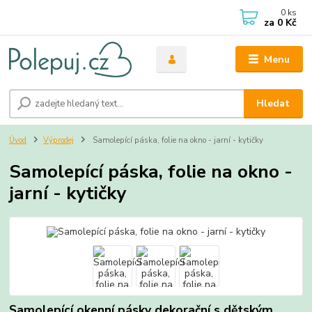
0
ks
za
0 Kč
Menu
Hledat
Úvod
Výprodej
Samolepící páska, folie na okno - jarní - kytičky
Samolepící páska, folie na okno -
jarní - kytičky
Samolepící okenní pásky dekorační s dětským