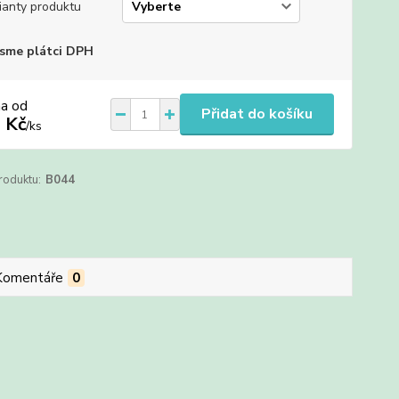
ianty produktu
sme plátci DPH
na od
Přidat do košíku
 Kč
/
ks
roduktu:
B044
Komentáře
0