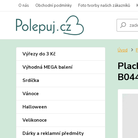
O nás
Obchodní podmínky
Foto tvorby našich zákazníků
Úvod
P
Výřezy do 3 Kč
Plac
Výhodná MEGA balení
B04
Srdíčka
Vánoce
Halloween
Velikonoce
Dárky a reklamní předměty