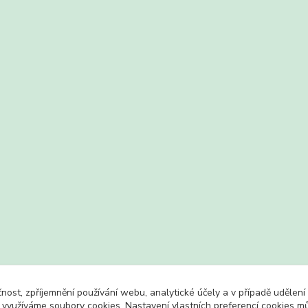
čnost, zpříjemnění používání webu, analytické účely a v případě udělení
y využíváme soubory cookies. Nastavení vlastních preferencí cookies mů