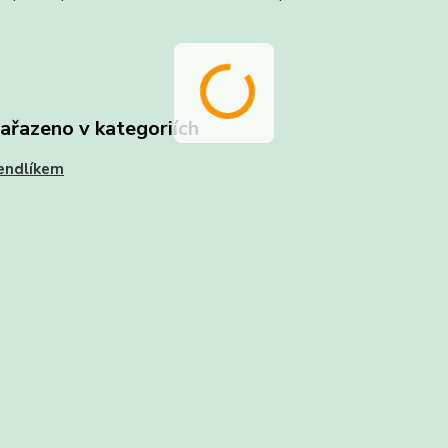
zařazeno v kategoriích
endlíkem