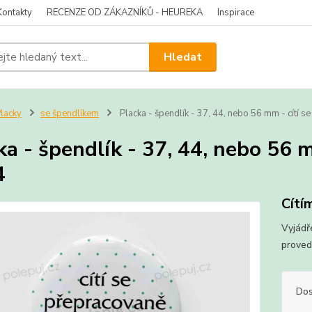
Kontakty
RECENZE OD ZÁKAZNÍKŮ - HEUREKA
Inspirace
Hledat
lacky
se špendlíkem
Placka - špendlík - 37, 44, nebo 56 mm - cítí 
ka - špendlík - 37, 44, nebo 56 m
4
Cítím
Vyjádř
proved
Dos