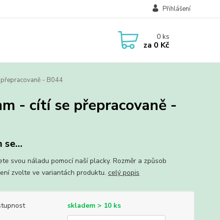
Přihlášení
0
ks
za
0 Kč
se přepracovaně - B044
m - cítí se přepracovaně -
 se...
ete svou náladu pomocí naší placky. Rozměr a způsob
ení zvolte ve variantách produktu.
celý popis
tupnost
skladem > 10 ks