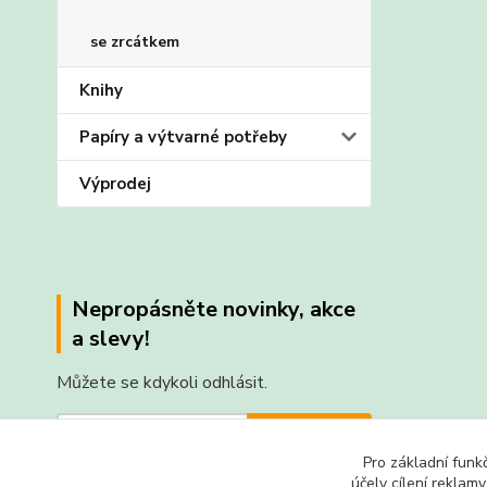
se zrcátkem
Knihy
Papíry a výtvarné potřeby
Výprodej
Nepropásněte novinky, akce
a slevy!
Můžete se kdykoli odhlásit.
Přihlásit se
Pro základní funk
Souhlasím se
zpracováním osobních údajů
za účelem
účely cílení reklam