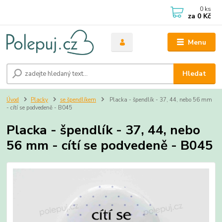
0
ks
za
0 Kč
Menu
Hledat
Úvod
Placky
se špendlíkem
Placka - špendlík - 37, 44, nebo 56 mm
- cítí se podvedeně - B045
Placka - špendlík - 37, 44, nebo
56 mm - cítí se podvedeně - B045