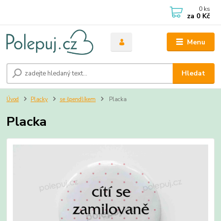
0
ks
za
0 Kč
Menu
Hledat
Úvod
Placky
se špendlíkem
Placka
Placka