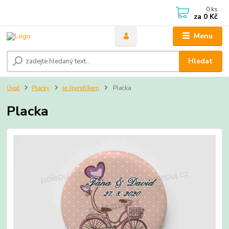
0
ks
za
0 Kč
Menu
Hledat
Úvod
Placky
se špendlíkem
Placka
Placka