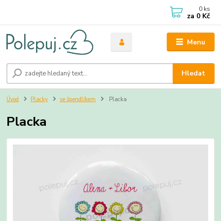
0
ks
za
0 Kč
Menu
Hledat
Úvod
Placky
se špendlíkem
Placka
Placka