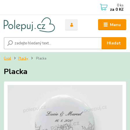
0
ks
za
0 Kč
Menu
Hledat
Úvod
Placky
Placka
Placka