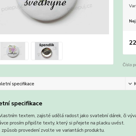
Var
Nej
22
Číslo p
etní specifikace
tní specifikace
vlastním textem, zajisté udělá radost jako svatební dárek, či vý
vce prosím připište texty, který si přejete na placku uvést.
 způsob provedení zvolte ve variantách produktu.