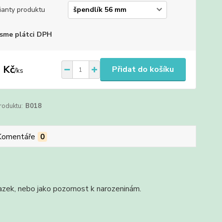
ianty produktu
sme plátci DPH
 Kč
Přidat do košíku
/
ks
roduktu:
B018
Komentáře
0
vazek, nebo jako pozornost k narozeninám.