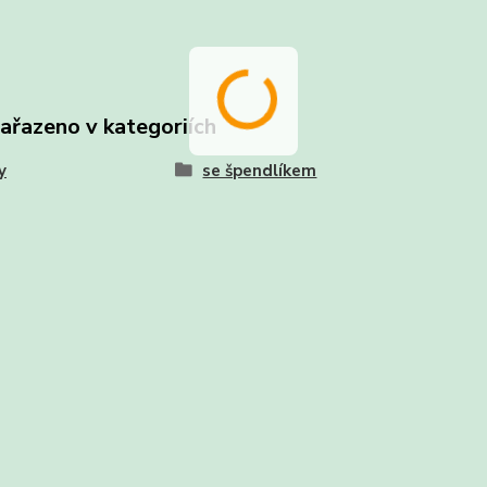
zařazeno v kategoriích
y
se špendlíkem