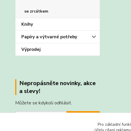
se zrcátkem
Knihy
Papíry a výtvarné potřeby
Výprodej
Nepropásněte novinky, akce
a slevy!
Můžete se kdykoli odhlásit.
Přihlásit se
Pro základní funk
Souhlasím se
zpracováním osobních údajů
za účelem
účely cílení reklam