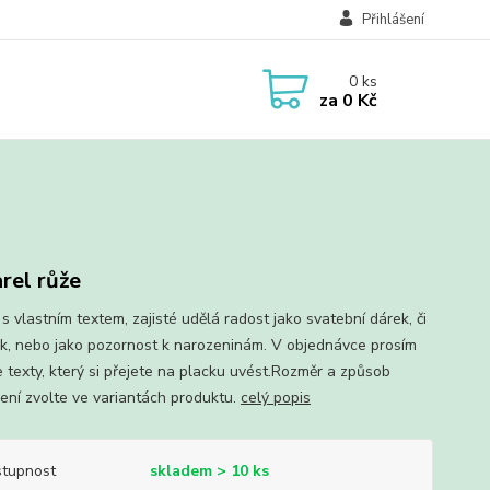
Přihlášení
0
ks
za
0 Kč
rel růže
s vlastním textem, zajisté udělá radost jako svatební dárek, či
k, nebo jako pozornost k narozeninám. V objednávce prosím
e texty, který si přejete na placku uvést.Rozměr a způsob
ení zvolte ve variantách produktu.
celý popis
tupnost
skladem > 10 ks