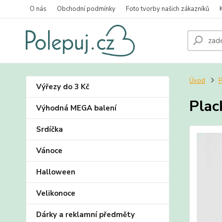
O nás
Obchodní podmínky
Foto tvorby našich zákazníků
Úvod
P
Výřezy do 3 Kč
Plac
Výhodná MEGA balení
Srdíčka
Vánoce
Halloween
Velikonoce
Dárky a reklamní předměty