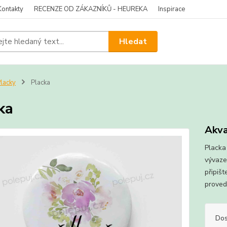
Kontakty
RECENZE OD ZÁKAZNÍKŮ - HEUREKA
Inspirace
Hledat
lacky
Placka
ka
Akva
Placka 
vývaze
připišt
proved
Dos