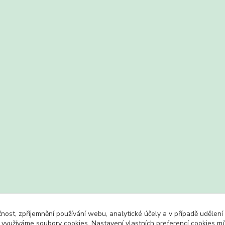
čnost, zpříjemnění používání webu, analytické účely a v případě udělení
y využíváme soubory cookies. Nastavení vlastních preferencí cookies mů