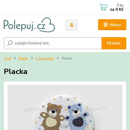
0
ks
za
0 Kč
Menu
Hledat
Úvod
Placky
s magnetem
Placka
Placka