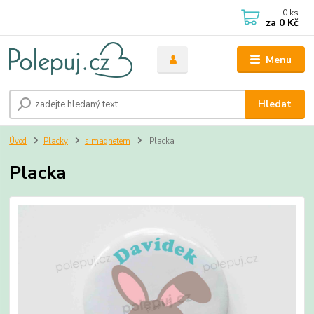
0
ks
za
0 Kč
Menu
Hledat
Úvod
Placky
s magnetem
Placka
Placka