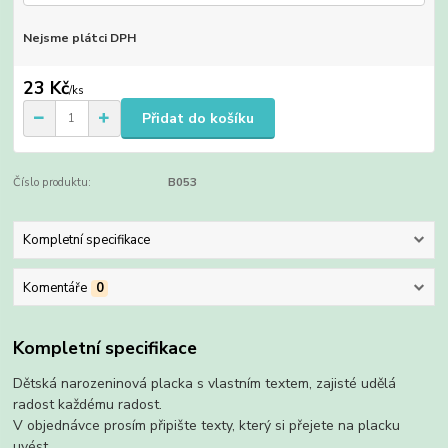
Nejsme plátci DPH
23 Kč
/
ks
Přidat do košíku
Číslo produktu:
B053
Kompletní specifikace
Komentáře
0
Kompletní specifikace
Dětská narozeninová placka s vlastním textem, zajisté udělá
radost každému radost.
V objednávce prosím připište texty, který si přejete na placku
uvést.