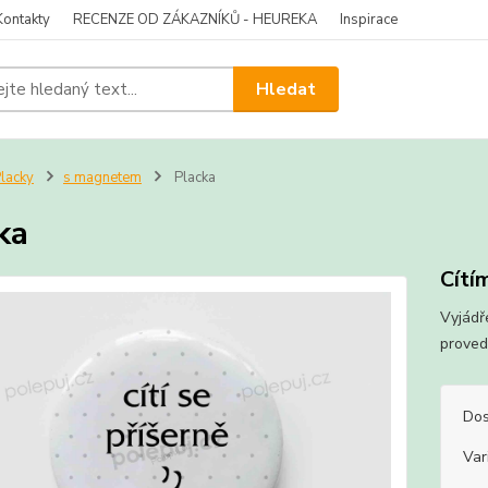
Kontakty
RECENZE OD ZÁKAZNÍKŮ - HEUREKA
Inspirace
Hledat
lacky
s magnetem
Placka
ka
Cítím
Vyjádř
proved
Dos
Var