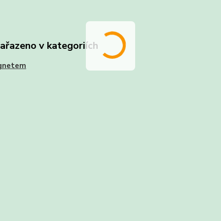
zařazeno v kategoriích
gnetem