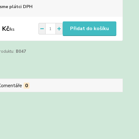
sme plátci DPH
 Kč
Přidat do košíku
/
ks
roduktu:
B047
Komentáře
0