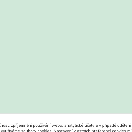
čnost, zpříjemnění používání webu, analytické účely a v případě udělení
y využíváme soubory cookies. Nastavení vlastních preferencí cookies mů