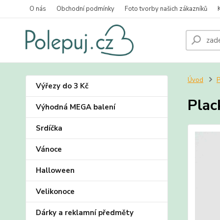
O nás
Obchodní podmínky
Foto tvorby našich zákazníků
Úvod
P
Výřezy do 3 Kč
Plac
Výhodná MEGA balení
Srdíčka
Vánoce
Halloween
Velikonoce
Dárky a reklamní předměty