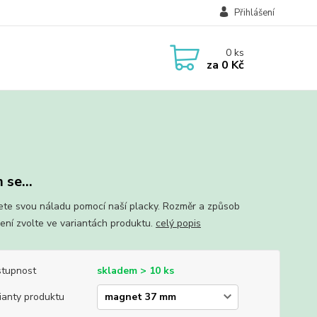
Přihlášení
0
ks
za
0 Kč
 se...
ete svou náladu pomocí naší placky. Rozměr a způsob
ení zvolte ve variantách produktu.
celý popis
tupnost
skladem > 10 ks
ianty produktu