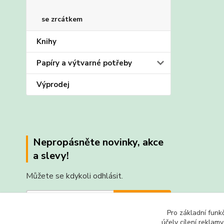
se zrcátkem
Knihy
Papíry a výtvarné potřeby
Výprodej
Nepropásněte novinky, akce
a slevy!
Můžete se kdykoli odhlásit.
Přihlásit se
Pro základní funk
Souhlasím se
zpracováním osobních údajů
za účelem
účely cílení reklam