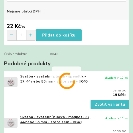
Nejsme plátci DPH
22 Kč
/
ks
Přidat do košíku
Číslo produktu:
B040
Podobné produkty
Svatba - svatební placka - špendlík -
skladem > 10 ks
37, 44 nebo 56 mm - srdce sem - B040
cena od
19 Kč
/
ks
Zvolit variantu
Svatba - svatební placka - magnet- 37,
skladem > 10 ks
44 nebo 56 mm - srdce sem - B040
cena od