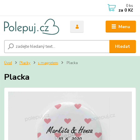
0
ks
za
0 Kč
Menu
Hledat
Úvod
Placky
s magnetem
Placka
Placka