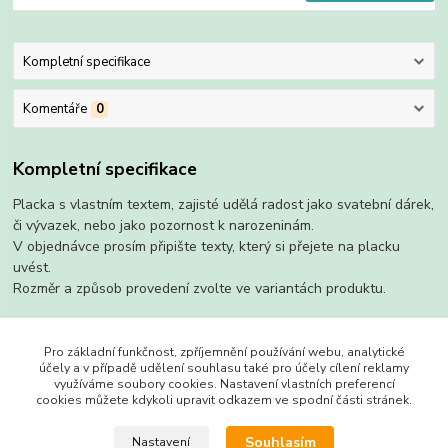
Kompletní specifikace
Komentáře
0
Kompletní specifikace
Placka s vlastním textem, zajisté udělá radost jako svatební dárek,
či vývazek, nebo jako pozornost k narozeninám.
V objednávce prosím připište texty, který si přejete na placku
uvést.
Rozměr a způsob provedení zvolte ve variantách produktu.
Pro základní funkčnost, zpříjemnění používání webu, analytické
účely a v případě udělení souhlasu také pro účely cílení reklamy
Zboží zařazeno v kategoriích
využíváme soubory cookies. Nastavení vlastních preferencí
cookies můžete kdykoli upravit odkazem ve spodní části stránek.
s magnetem
Souhlasím
Nastavení