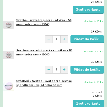
22 Kč
/
ks
Zvolit variantu
Svatba - svatební placka - otvírák - 56
skladem > 10 ks
mm - srdce sem - B040
27 Kč
/
ks
Přidat do košíku
Svatba - svatební placka - zrcátko - 56
skladem > 10 ks
mm - srdce sem - B040
35 Kč
/
ks
Přidat do košíku
Svědkyně / Svatba - svatební placky se
skladem > 10 ks
špendlíkem - 37, 44 nebo 56 mm
cena od
9 Kč
/
ks
Zvolit variantu