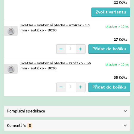
22 Kč
/
ks
Zvolit variantu
Svatba - svatební placka - otvírák - 56
skladem > 10 ks
mm - autíčko - B030
27 Kč
/
ks
Přidat do košíku
Svatba - svatební placka - zrcátko - 56
skladem > 10 ks
mm - autíčko - B030
35 Kč
/
ks
Přidat do košíku
Kompletní specifikace
Komentáře
0