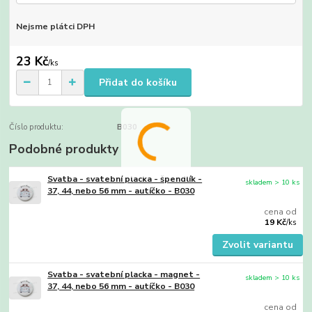
Nejsme plátci DPH
23 Kč
/
ks
Přidat do košíku
Číslo produktu:
B030
Podobné produkty
Svatba - svatební placka - špendlík -
skladem > 10 ks
37, 44, nebo 56 mm - autíčko - B030
cena od
19 Kč
/
ks
Zvolit variantu
Svatba - svatební placka - magnet -
skladem > 10 ks
37, 44, nebo 56 mm - autíčko - B030
cena od