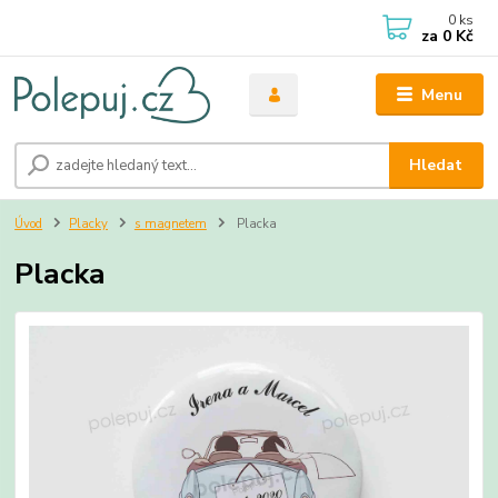
0
ks
za
0 Kč
Menu
Hledat
Úvod
Placky
s magnetem
Placka
Placka