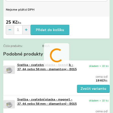
Nejsme plátci DPH
25 Kč
/
ks
Přidat do košíku
Číslo produktu:
B015
Podobné produkty
Svatba - svatební placka - špendlík -
skladem > 10 ks
37, 44, nebo 56 mm - diamantový - B015
cena od
19 Kč
/
ks
Zvolit variantu
Svatba - svatební placka - magnet -
skladem > 10 ks
37, 44, nebo 56 mm - diamantový - B015
cena od