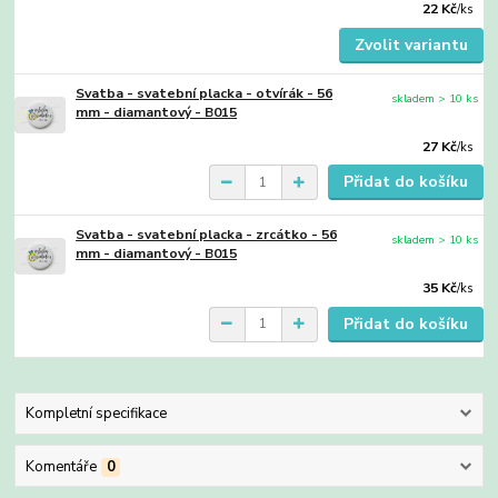
22 Kč
/
ks
Zvolit variantu
Svatba - svatební placka - otvírák - 56
skladem > 10 ks
mm - diamantový - B015
27 Kč
/
ks
Přidat do košíku
Svatba - svatební placka - zrcátko - 56
skladem > 10 ks
mm - diamantový - B015
35 Kč
/
ks
Přidat do košíku
Kompletní specifikace
Komentáře
0