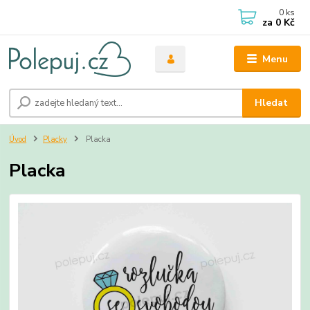
0
ks
za
0 Kč
Menu
Hledat
Úvod
Placky
Placka
Placka